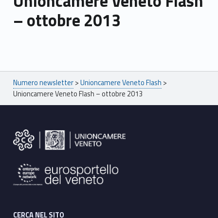
Unioncamere Veneto Flash
– ottobre 2013
Skip back to main navigation
Breadcrumbs navigation
Numero newsletter
>
Unioncamere Veneto Flash
>
Unioncamere Veneto Flash – ottobre 2013
Footer sidebar
CERCA NEL SITO