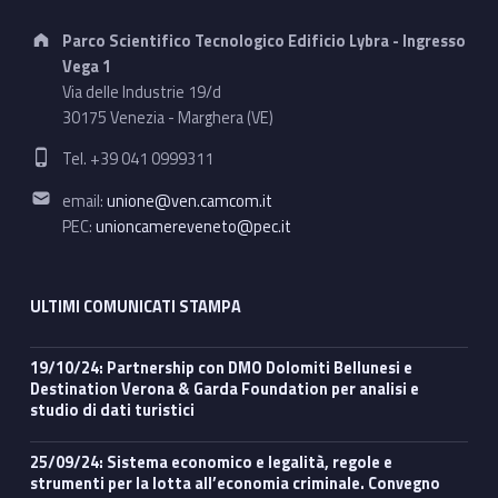
Address:
Parco Scientifico Tecnologico Edificio Lybra - Ingresso
Vega 1
Via delle Industrie 19/d
30175 Venezia - Marghera (VE)
Phone number:
Tel. +39 041 0999311
Email address:
email:
unione@ven.camcom.it
PEC:
unioncamereveneto@pec.it
ULTIMI COMUNICATI STAMPA
19/10/24: Partnership con DMO Dolomiti Bellunesi e
Destination Verona & Garda Foundation per analisi e
studio di dati turistici
25/09/24: Sistema economico e legalità, regole e
strumenti per la lotta all’economia criminale. Convegno