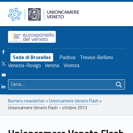
Primary Menu
Unioncamere del Veneto
Unioncamere Veneto Flash – ottobre 2013 – Unioncamere del Veneto
Header info sidebar
Facebook Unioncamere Veneto
Sede di Bruxelles
Padova
Treviso-Belluno
Twitter Unioncamere Veneto
Venezia-Rovigo
Verona
Vicenza
Youtube Unioncamere Veneto
Ricerca per:
Linkedin Unioncamere Veneto
Breadcrumbs navigation
Numero newsletter
>
Unioncamere Veneto Flash
>
Unioncamere Veneto Flash – ottobre 2013