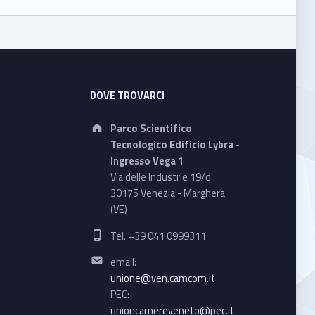
DOVE TROVARCI
Address:
Parco Scientifico
Tecnologico Edificio Lybra -
Ingresso Vega 1
Via delle Industrie 19/d
30175 Venezia - Marghera
(VE)
Phone number:
Tel. +39 041 0999311
Email address:
email:
unione@ven.camcom.it
PEC:
unioncamereveneto@pec.it