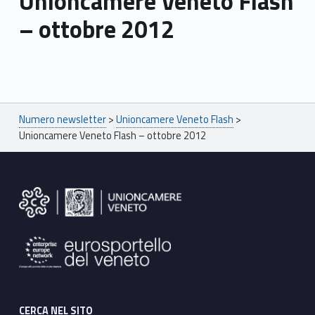
Unioncamere Veneto Flash
– ottobre 2012
Skip back to main navigation
Breadcrumbs navigation
Numero newsletter
>
Unioncamere Veneto Flash
>
Unioncamere Veneto Flash – ottobre 2012
Footer sidebar
CERCA NEL SITO