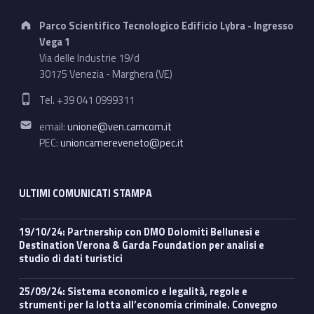
Address:
Parco Scientifico Tecnologico Edificio Lybra - Ingresso
Vega 1
Via delle Industrie 19/d
30175 Venezia - Marghera (VE)
Phone number:
Tel. +39 041 0999311
Email address:
email:
unione@ven.camcom.it
PEC:
unioncamereveneto@pec.it
ULTIMI COMUNICATI STAMPA
19/10/24: Partnership con DMO Dolomiti Bellunesi e
Destination Verona & Garda Foundation per analisi e
studio di dati turistici
25/09/24: Sistema economico e legalità, regole e
strumenti per la lotta all’economia criminale. Convegno