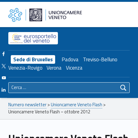
Primary Menu
Unioncamere del Veneto
Unioncamere Veneto Flash – ottobre 2012 – Unioncamere del Veneto
Header info sidebar
Facebook Unioncamere Veneto
Sede di Bruxelles
Padova
Treviso-Belluno
Twitter Unioncamere Veneto
Venezia-Rovigo
Verona
Vicenza
Youtube Unioncamere Veneto
Ricerca per:
Linkedin Unioncamere Veneto
Breadcrumbs navigation
Numero newsletter
>
Unioncamere Veneto Flash
>
Unioncamere Veneto Flash – ottobre 2012