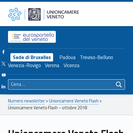
Primary Menu
Unioncamere del Veneto
Unioncamere Veneto Flash – ottobre 2018 – Unioncamere del Veneto
Header info sidebar
Facebook Unioncamere Veneto
Sede di Bruxelles
Padova
Treviso-Belluno
Twitter Unioncamere Veneto
Venezia-Rovigo
Verona
Vicenza
Youtube Unioncamere Veneto
Ricerca per:
Linkedin Unioncamere Veneto
Breadcrumbs navigation
Numero newsletter
>
Unioncamere Veneto Flash
>
Unioncamere Veneto Flash – ottobre 2018