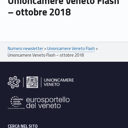
Unioncamere Veneto Flash
– ottobre 2018
Skip back to main navigation
Breadcrumbs navigation
Numero newsletter
>
Unioncamere Veneto Flash
>
Unioncamere Veneto Flash – ottobre 2018
Footer sidebar
CERCA NEL SITO