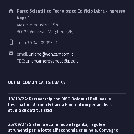
Address:
Parco Scientifico Tecnologico Edificio Lybra - Ingresso
Vega 1
Via delle Industrie 19/d
30175 Venezia - Marghera (VE)
Phone number:
Tel. +39 041 0999311
Email address:
email:
unione@ven.camcom.it
PEC:
unioncamereveneto@pec.it
ULTIMI COMUNICATI STAMPA
19/10/24: Partnership con DMO Dolomiti Bellunesi e
Destination Verona & Garda Foundation per analisi e
studio di dati turistici
25/09/24: Sistema economico e legalità, regole e
strumenti per la lotta all’economia criminale. Convegno