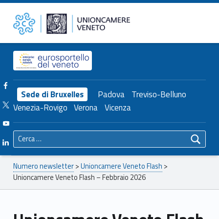
Primary Menu
Unioncamere del Veneto
Unioncamere Veneto Flash – Febbraio 2026 – Unioncamere del Veneto
Header info sidebar
Facebook Unioncamere Veneto
Sede di Bruxelles
Padova
Treviso-Belluno
Twitter Unioncamere Veneto
Venezia-Rovigo
Verona
Vicenza
Youtube Unioncamere Veneto
Ricerca per:
Linkedin Unioncamere Veneto
Breadcrumbs navigation
Numero newsletter
>
Unioncamere Veneto Flash
>
Unioncamere Veneto Flash – Febbraio 2026