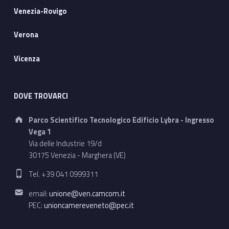
Venezia-Rovigo
Verona
Vicenza
DOVE TROVARCI
Address:
Parco Scientifico Tecnologico Edificio Lybra - Ingresso
Vega 1
Via delle Industrie 19/d
30175 Venezia - Marghera (VE)
Phone number:
Tel. +39 041 0999311
Email address:
email:
unione@ven.camcom.it
PEC:
unioncamereveneto@pec.it