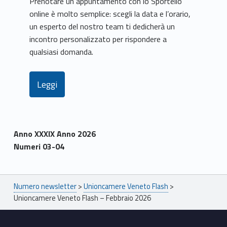
Prenotare un appuntamento con lo Sportello
online è molto semplice: scegli la data e l’orario,
un esperto del nostro team ti dedicherà un
incontro personalizzato per rispondere a
qualsiasi domanda.
Leggi
Anno XXXIX Anno 2026
Numeri 03-04
Skip back to main navigation
Breadcrumbs navigation
Numero newsletter
>
Unioncamere Veneto Flash
>
Unioncamere Veneto Flash – Febbraio 2026
Footer sidebar