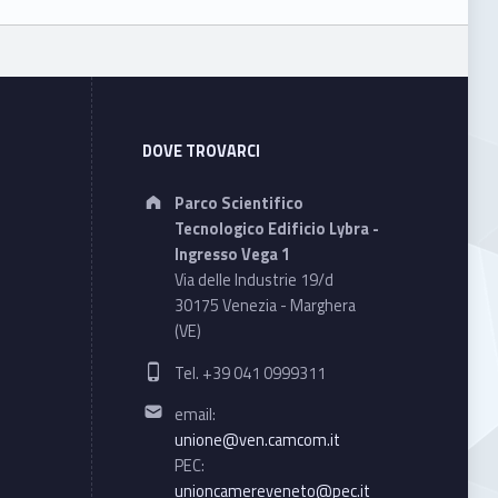
DOVE TROVARCI
Address:
Parco Scientifico
Tecnologico Edificio Lybra -
Ingresso Vega 1
Via delle Industrie 19/d
30175 Venezia - Marghera
(VE)
Phone number:
Tel. +39 041 0999311
Email address:
email:
unione@ven.camcom.it
PEC:
unioncamereveneto@pec.it