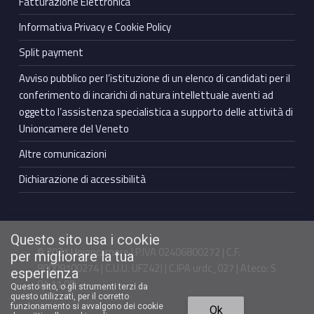
Fatturazione Elettronica
Informativa Privacy e Cookie Policy
Split payment
Avviso pubblico per l’istituzione di un elenco di candidati per il
conferimento di incarichi di natura intellettuale aventi ad
oggetto l’assistenza specialistica a supporto delle attività di
Unioncamere del Veneto
Altre comunicazioni
Dichiarazione di accessibilità
Questo sito usa i cookie
© 2021 Unioncamere | P.IVA 02406800272 | C.F.
per migliorare la tua
80009100274 | C.U.U. UFZ42J | C.IPA urdc_027 | Ateco: S
esperienza
94.11.00
Questo sito, o gli strumenti terzi da
questo utilizzati, per il corretto
Torna in cima ↑
funzionamento si avvalgono dei cookie
Ok
Facebook Unioncamere Veneto
Twitter Unioncamere Veneto
Youtube Unioncamere Veneto
Linkedin Unioncamere Veneto