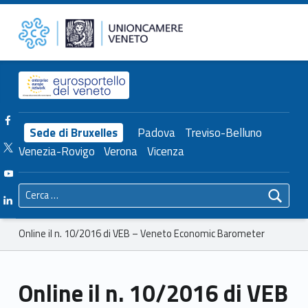
Primary Menu
Unioncamere del Veneto
Online il n. 10/2016 di VEB – Veneto Economic Barometer – Unioncamere del Veneto
Header info sidebar
Facebook Unioncamere Veneto
Sede di Bruxelles
Padova
Treviso-Belluno
Twitter Unioncamere Veneto
Venezia-Rovigo
Verona
Vicenza
Youtube Unioncamere Veneto
Ricerca per:
Linkedin Unioncamere Veneto
Breadcrumbs navigation
Online il n. 10/2016 di VEB – Veneto Economic Barometer
Online il n. 10/2016 di VEB