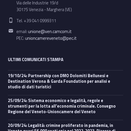
Via delle Industrie 19/d
30175 Venezia - Marghera (VE)
Phone number:
Tel. +39 041 0999311
Email address:
email:
unione@ven.camcom.it
PEC:
unioncamereveneto@pec.it
ULTIMI COMUNICATI STAMPA
19/10/24: Partnership con DMO Dolomiti Bellunesi e
Destination Verona & Garda Foundation per analisi e
studio di dati turistici
25/09/24: Sistema economico e legalità, regole e
strumenti per la lotta all’economia criminale. Convegno
Regione del Veneto-Unioncamere del Veneto
20/09/24: Legalità: crimine proliferato in pandemia, in
Veneto quasi 56.000 reati spia nel 2022-2023. Ricerca di