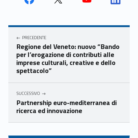
Face
Twit
Yout
Link
book
ter
ube
edin
Unio
Unio
Unio
Unio
Navigazione articoli
nca
nca
nca
nca
PRECEDENTE
mer
mer
mer
mer
Regione del Veneto: nuovo “Bando
e
e
e
e
per l’erogazione di contributi alle
Ven
Ven
Ven
Ven
imprese culturali, creative e dello
eto
eto
eto
eto
spettacolo”
SUCCESSIVO
Partnership euro-mediterranea di
ricerca ed innovazione
Skip back to main navigation