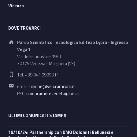
Vicenza
DOVE TROVARCI
Address:
Parco Scientifico Tecnologico Edificio Lybra - Ingresso
Vega 1
Via delle Industrie 19/d
30175 Venezia - Marghera (VE)
Phone number:
Tel. +39 041 0999311
Email address:
email:
unione@ven.camcom.it
PEC:
unioncamereveneto@pec.it
ULTIMI COMUNICATI STAMPA
19/10/24: Partnership con DMO Dolomiti Bellunesi e