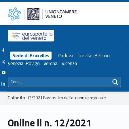
Primary Menu
Unioncamere del Veneto
Online il n. 12/2021 Barometro dell’economia regionale – Unioncamere del Veneto
Header info sidebar
Facebook Unioncamere Veneto
Sede di Bruxelles
Padova
Treviso-Belluno
Twitter Unioncamere Veneto
Venezia-Rovigo
Verona
Vicenza
Youtube Unioncamere Veneto
Ricerca per:
Linkedin Unioncamere Veneto
Breadcrumbs navigation
Online il n. 12/2021 Barometro dell’economia regionale
Online il n. 12/2021