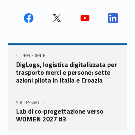
Face
Twit
Yout
Link
book
ter
ube
edin
Unio
Unio
Unio
Unio
Navigazione articoli
nca
nca
nca
nca
PRECEDENTE
mer
mer
mer
mer
DigLogs, logistica digitalizzata per
e
e
e
e
trasporto merci e persone: sette
Ven
Ven
Ven
Ven
azioni pilota in Italia e Croazia
eto
eto
eto
eto
SUCCESSIVO
Lab di co-progettazione verso
WOMEN 2027 #3
Skip back to main navigation