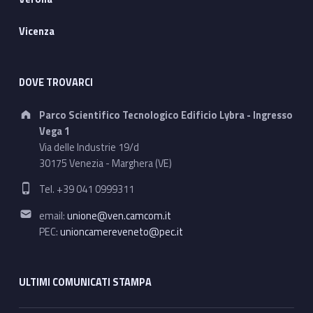
Vicenza
DOVE TROVARCI
Address:
Parco Scientifico Tecnologico Edificio Lybra - Ingresso
Vega 1
Via delle Industrie 19/d
30175 Venezia - Marghera (VE)
Phone number:
Tel. +39 041 0999311
Email address:
email:
unione@ven.camcom.it
PEC:
unioncamereveneto@pec.it
ULTIMI COMUNICATI STAMPA