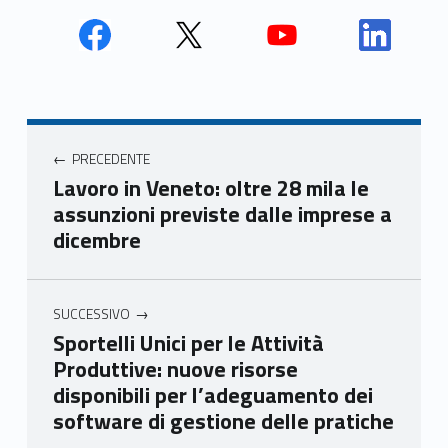
Face
Twit
Yout
Link
book
ter
ube
edin
Unio
Unio
Unio
Unio
Navigazione articoli
nca
nca
nca
nca
PRECEDENTE
mer
mer
mer
mer
Lavoro in Veneto: oltre 28 mila le
e
e
e
e
assunzioni previste dalle imprese a
Ven
Ven
Ven
Ven
dicembre
eto
eto
eto
eto
SUCCESSIVO
Sportelli Unici per le Attività
Produttive: nuove risorse
disponibili per l’adeguamento dei
software di gestione delle pratiche