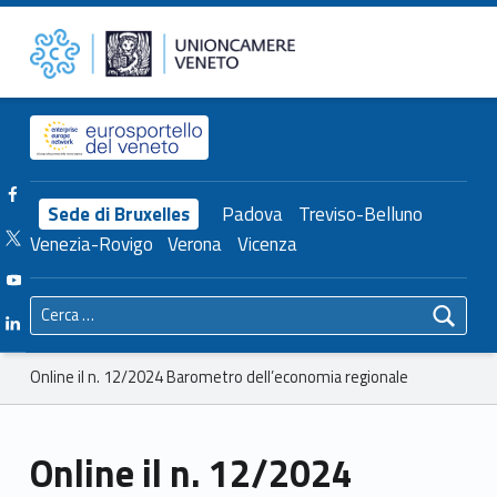
Primary Menu
Unioncamere del Veneto
Online il n. 12/2024 Barometro dell’economia regionale – Unioncamere del Veneto
Header info sidebar
Facebook Unioncamere Veneto
Sede di Bruxelles
Padova
Treviso-Belluno
Twitter Unioncamere Veneto
Venezia-Rovigo
Verona
Vicenza
Youtube Unioncamere Veneto
Ricerca per:
Linkedin Unioncamere Veneto
Breadcrumbs navigation
Online il n. 12/2024 Barometro dell’economia regionale
Online il n. 12/2024