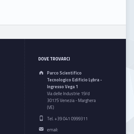
DOVE TROVARCI
Address:
Parco Scientifico
Tecnologico Edificio Lybra -
Ingresso Vega 1
Via delle Industrie 19/d
30175 Venezia - Marghera
(VE)
Phone number:
Tel. +39 041 0999311
Email address:
email: