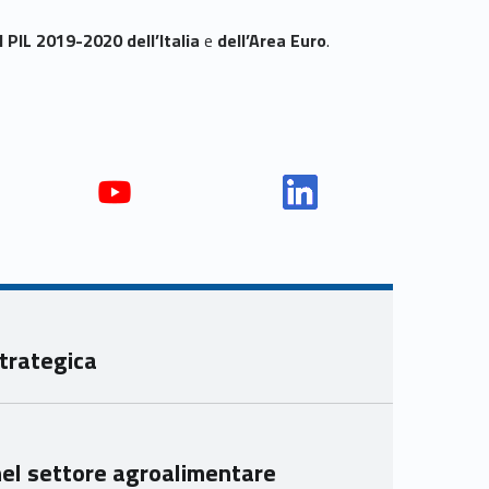
l PIL 2019-2020 dell’Italia
e
dell’Area Euro
.
Yout
Link
ube
edin
Unio
Unio
nca
nca
mer
mer
trategica
e
e
Ven
Ven
eto
eto
nel settore agroalimentare