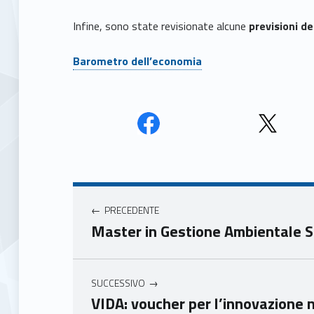
Infine, sono state revisionate alcune
previsioni de
Barometro dell’economia
Face
Twit
book
ter
Navigazione articoli
Unio
Unio
nca
nca
PRECEDENTE
mer
mer
Master in Gestione Ambientale S
e
e
Ven
Ven
eto
eto
SUCCESSIVO
VIDA: voucher per l’innovazione 