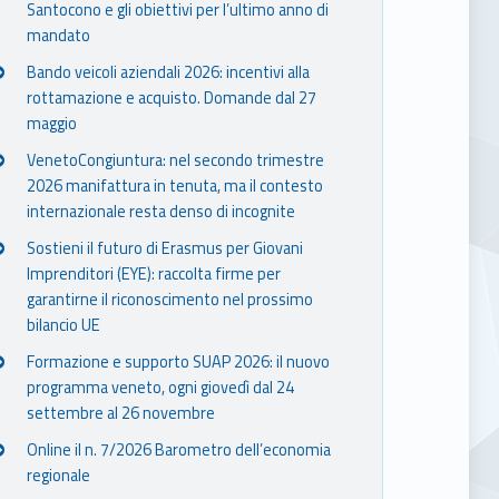
Santocono e gli obiettivi per l’ultimo anno di
mandato
Bando veicoli aziendali 2026: incentivi alla
rottamazione e acquisto. Domande dal 27
maggio
VenetoCongiuntura: nel secondo trimestre
2026 manifattura in tenuta, ma il contesto
internazionale resta denso di incognite
Sostieni il futuro di Erasmus per Giovani
Imprenditori (EYE): raccolta firme per
garantirne il riconoscimento nel prossimo
bilancio UE
Formazione e supporto SUAP 2026: il nuovo
programma veneto, ogni giovedì dal 24
settembre al 26 novembre
Online il n. 7/2026 Barometro dell’economia
regionale