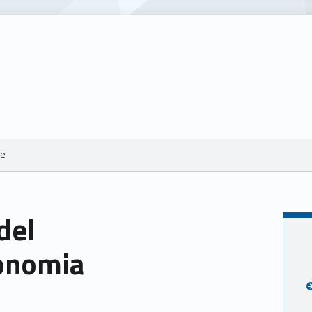
le
del
onomia