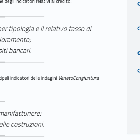
degli indicatori relativi al credito:
er tipologia e il relativo tasso di
ioramento;
iti bancari.
ali indicatori delle indagini
VenetoCongiuntura
anifatturiere;
lle costruzioni.