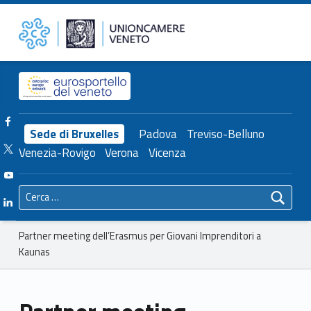
Primary Menu
Unioncamere del Veneto
Partner meeting dell’Erasmus per Giovani Imprenditori a Kaunas – Unioncamere del Veneto
Header info sidebar
Facebook Unioncamere Veneto
Sede di Bruxelles
Padova
Treviso-Belluno
Twitter Unioncamere Veneto
Venezia-Rovigo
Verona
Vicenza
Youtube Unioncamere Veneto
Ricerca per:
Linkedin Unioncamere Veneto
Breadcrumbs navigation
Partner meeting dell’Erasmus per Giovani Imprenditori a
Kaunas