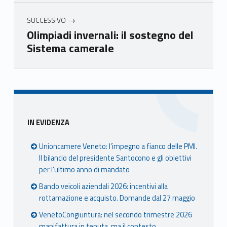
SUCCESSIVO
Olimpiadi invernali: il sostegno del
Sistema camerale
Skip back to main navigation
Sidebar
IN EVIDENZA
Unioncamere Veneto: l’impegno a fianco delle PMI.
Il bilancio del presidente Santocono e gli obiettivi
per l’ultimo anno di mandato
Bando veicoli aziendali 2026: incentivi alla
rottamazione e acquisto. Domande dal 27 maggio
VenetoCongiuntura: nel secondo trimestre 2026
manifattura in tenuta, ma il contesto