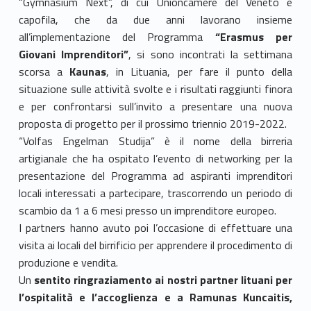
“Gymnasium Next”, di cui Unioncamere del Veneto è
capofila, che da due anni lavorano insieme
all’implementazione del Programma
“Erasmus per
Giovani Imprenditori”
, si sono incontrati la settimana
scorsa a
Kaunas
, in Lituania, per fare il punto della
situazione sulle attività svolte e i risultati raggiunti finora
e per confrontarsi sull’invito a presentare una nuova
proposta di progetto per il prossimo triennio 201
9-2022.
“Volfas Engelman Studija” è il nome della birreria
artigianale che ha ospitato l’evento di networking per la
presentazione del Programma ad aspiranti imprenditori
locali interessati a partecipare, trascorrendo un periodo di
scambio da 1 a 6 mesi presso un imprenditore europeo.
I partners hanno avuto poi l’occasione di effettuare una
visita ai locali del birrificio per apprendere il procedimento di
produzione e vendita.
Un
sentito ringraziamento ai nostri partner lituani per
l’ospitalità e l’accoglienza
e a Ramunas Kuncaitis,