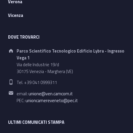
Verona
Vicenza
DOVE TROVARCI
Address:
Parco Scientifico Tecnologico Edificio Lybra - Ingresso
Vega 1
Via delle Industrie 19/d
30175 Venezia - Marghera (VE)
Phone number:
Tel. +39 041 0999311
Email address:
email:
unione@ven.camcom.it
PEC:
unioncamereveneto@pec.it
ULTIMI COMUNICATI STAMPA