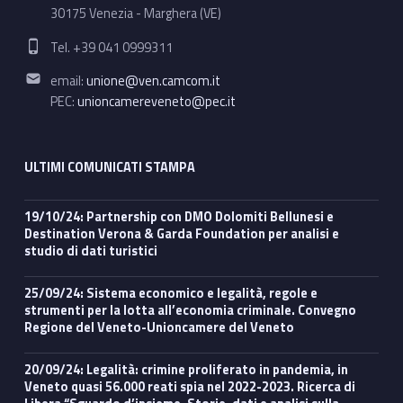
30175 Venezia - Marghera (VE)
Phone number:
Tel. +39 041 0999311
Email address:
email:
unione@ven.camcom.it
PEC:
unioncamereveneto@pec.it
ULTIMI COMUNICATI STAMPA
19/10/24: Partnership con DMO Dolomiti Bellunesi e
Destination Verona & Garda Foundation per analisi e
studio di dati turistici
25/09/24: Sistema economico e legalità, regole e
strumenti per la lotta all’economia criminale. Convegno
Regione del Veneto-Unioncamere del Veneto
20/09/24: Legalità: crimine proliferato in pandemia, in
Veneto quasi 56.000 reati spia nel 2022-2023. Ricerca di