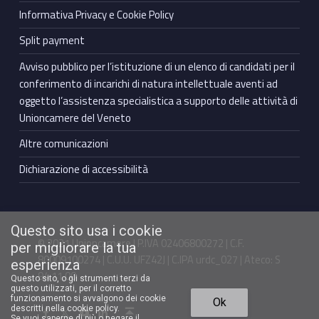
Informativa Privacy e Cookie Policy
Split payment
Avviso pubblico per l’istituzione di un elenco di candidati per il
conferimento di incarichi di natura intellettuale aventi ad
oggetto l’assistenza specialistica a supporto delle attività di
Unioncamere del Veneto
Altre comunicazioni
Dichiarazione di accessibilità
Questo sito usa i cookie
© 2021 Unioncamere | P.IVA 02406800272 | C.F.
per migliorare la tua
80009100274 | C.U.U. UFZ42J | C.IPA urdc_027 | Ateco: S
esperienza
94.11.00
Questo sito, o gli strumenti terzi da
questo utilizzati, per il corretto
Torna in cima ↑
funzionamento si avvalgono dei cookie
Ok
Facebook Unioncamere Veneto
Twitter Unioncamere Veneto
Youtube Unioncamere Veneto
Linkedin Unioncamere Veneto
descritti nella cookie policy.
Se vuoi saperne di più o negare il