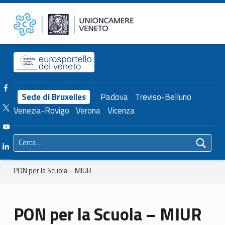
Primary Menu
Unioncamere del Veneto
PON per la Scuola – MIUR – Unioncamere del Veneto
Header info sidebar
Facebook Unioncamere Veneto
Sede di Bruxelles
Padova
Treviso-Belluno
Twitter Unioncamere Veneto
Venezia-Rovigo
Verona
Vicenza
Youtube Unioncamere Veneto
Ricerca per:
Linkedin Unioncamere Veneto
Breadcrumbs navigation
PON per la Scuola – MIUR
PON per la Scuola – MIUR