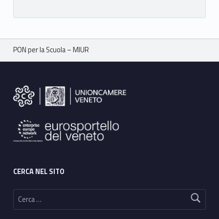
Breadcrumbs navigation
PON per la Scuola – MIUR
Footer sidebar
CERCA NEL SITO
Ricerca per: