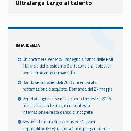
Ultralarga Largo al talento
Skip back to main navigation
Sidebar
IN EVIDENZA
Unioncamere Veneto: l’impegno a fianco delle PMI.
Il bilancio del presidente Santocono e gli obiettivi
per l’ultimo anno di mandato
Bando veicoli aziendali 2026: incentivi alla
rottamazione e acquisto. Domande dal 27 maggio
VenetoCongiuntura: nel secondo trimestre 2026
manifattura in tenuta, ma il contesto
internazionale resta denso di incognite
Sostieni il futuro di Erasmus per Giovani
Imprenditori (EYE): raccolta firme per garantirne il