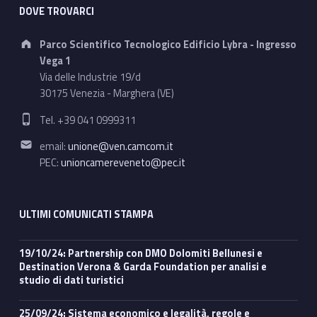
DOVE TROVARCI
Address:
Parco Scientifico Tecnologico Edificio Lybra - Ingresso
Vega 1
Via delle Industrie 19/d
30175 Venezia - Marghera (VE)
Phone number:
Tel. +39 041 0999311
Email address:
email:
unione@ven.camcom.it
PEC:
unioncamereveneto@pec.it
ULTIMI COMUNICATI STAMPA
19/10/24: Partnership con DMO Dolomiti Bellunesi e
Destination Verona & Garda Foundation per analisi e
studio di dati turistici
25/09/24: Sistema economico e legalità, regole e