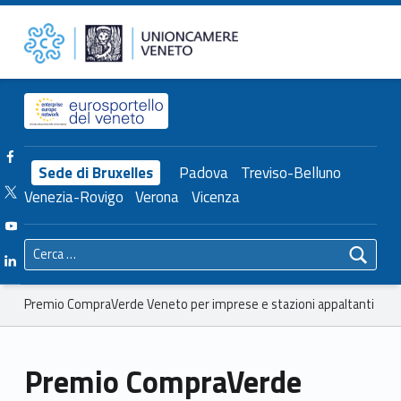
Primary Menu
Unioncamere del Veneto
Premio CompraVerde Veneto per imprese e stazioni appaltanti – Unioncamere del Veneto
Header info sidebar
Facebook Unioncamere Veneto
Sede di Bruxelles
Padova
Treviso-Belluno
Twitter Unioncamere Veneto
Venezia-Rovigo
Verona
Vicenza
Youtube Unioncamere Veneto
Ricerca per:
Linkedin Unioncamere Veneto
Breadcrumbs navigation
Premio CompraVerde Veneto per imprese e stazioni appaltanti
Premio CompraVerde