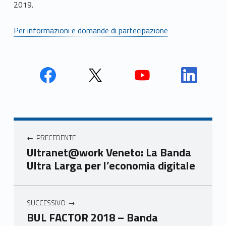
2019.
Per informazioni e domande di partecipazione
Face
Twit
Yout
Link
book
ter
ube
edin
Unio
Unio
Unio
Unio
Navigazione articoli
nca
nca
nca
nca
PRECEDENTE
mer
mer
mer
mer
Ultranet@work Veneto: La Banda
e
e
e
e
Ultra Larga per l’economia digitale
Ven
Ven
Ven
Ven
eto
eto
eto
eto
SUCCESSIVO
BUL FACTOR 2018 – Banda