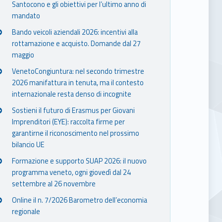
Santocono e gli obiettivi per l’ultimo anno di
mandato
Bando veicoli aziendali 2026: incentivi alla
rottamazione e acquisto. Domande dal 27
maggio
VenetoCongiuntura: nel secondo trimestre
2026 manifattura in tenuta, ma il contesto
internazionale resta denso di incognite
Sostieni il futuro di Erasmus per Giovani
Imprenditori (EYE): raccolta firme per
garantirne il riconoscimento nel prossimo
bilancio UE
Formazione e supporto SUAP 2026: il nuovo
programma veneto, ogni giovedì dal 24
settembre al 26 novembre
Online il n. 7/2026 Barometro dell’economia
regionale