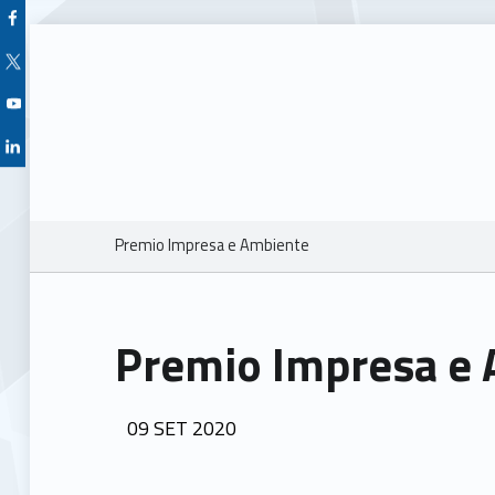
Facebook Unioncamere Veneto
Twitter Unioncamere Veneto
Youtube Unioncamere Veneto
Linkedin Unioncamere Veneto
Breadcrumbs navigation
Premio Impresa e Ambiente
Premio Impresa e
POSTED ON:
09
SET
2020