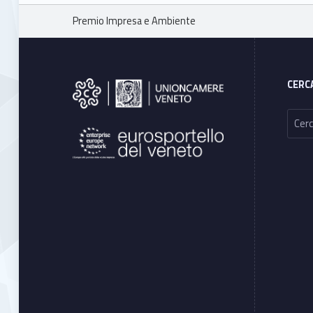
Breadcrumbs navigation
Premio Impresa e Ambiente
Footer sidebar
CERC
Ricerca per: