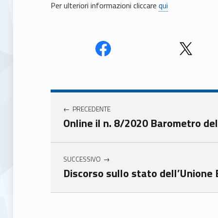
Per ulteriori informazioni cliccare
qui
Face
Twit
book
ter
Navigazione articoli
Unio
Unio
nca
nca
PRECEDENTE
mer
mer
Online il n. 8/2020 Barometro de
e
e
Ven
Ven
eto
eto
SUCCESSIVO
Discorso sullo stato dell’Unione
Skip back to main navigation