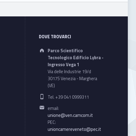
DOVE TROVARCI
Address:
Parco Scientifico
Tecnologico Edificio Lybra -
Ingresso Vega 1
Via delle Industrie 19/d
30175 Venezia - Marghera
(VE)
Phone number:
Tel. +39 041 0999311
Email address:
email:
unione@ven.camcom.it
PEC:
unioncamereveneto@pec.it