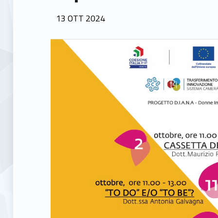
POSTED ON:
13
OTT
2024