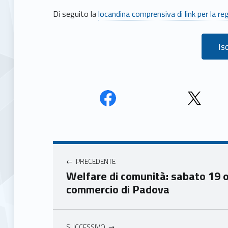
Di seguito la
locandina comprensiva di link per la re
Isc
Face
Twit
book
ter
Navigazione articoli
Unio
Unio
nca
nca
PRECEDENTE
mer
mer
Welfare di comunità: sabato 19 
e
e
commercio di Padova
Ven
Ven
eto
eto
SUCCESSIVO