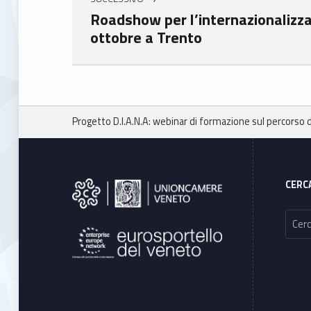
Roadshow per l’internazionalizza
ottobre a Trento
Skip back to main navigation
Breadcrumbs navigation
Progetto D.I.A.N.A: webinar di formazione sul percorso d
Footer sidebar
CERC
Ricerca per: