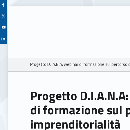
Facebook Unioncamere Veneto
Twitter Unioncamere Veneto
Youtube Unioncamere Veneto
Linkedin Unioncamere Veneto
Breadcrumbs navigation
Progetto D.I.A.N.A: webinar di formazione sul percorso d
Progetto D.I.A.N.A
di formazione sul 
imprenditorialità