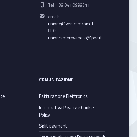
Phone number:
Tel. +39 041 0999311
Email address:
email:
unione@ven.camcom.it
PEC:
unioncamereveneto@pec.it
COMUNICAZIONE
nte
Fatturazione Elettronica
Informativa Privacy e Cookie
Policy
Split payment
Avviso pubblico per l’istituzione di