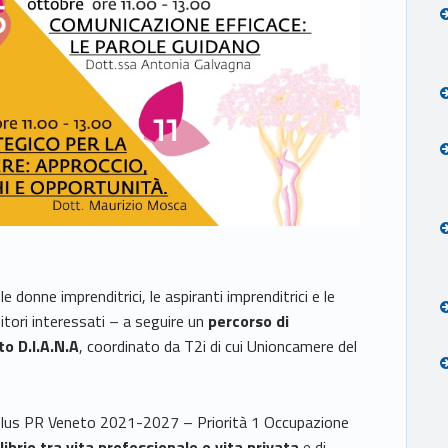
e donne imprenditrici, le aspiranti imprenditrici e le
itori interessati – a seguire un
percorso di
o D.I.A.N.A
, coordinato da T2i di cui Unioncamere del
 Plus PR Veneto 2021-2027 – Priorità 1 Occupazione
librio tra vita professionale e vita privata
e di