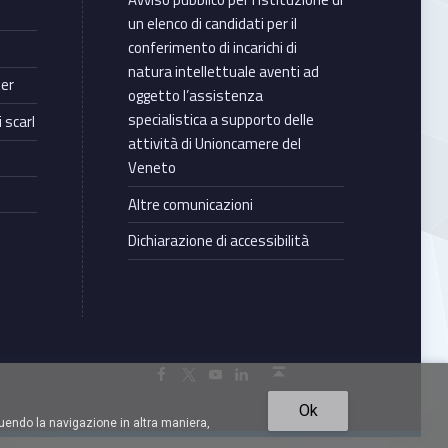
un elenco di candidati per il
conferimento di incarichi di
natura intellettuale aventi ad
ter
oggetto l’assistenza
specialistica a supporto delle
 scarl
attività di Unioncamere del
Veneto
Altre comunicazioni
Dichiarazione di accessibilità
Torna in cima ↑
Facebook Unioncamere Veneto
Twitter Unioncamere Veneto
Youtube Unioncamere Veneto
Linkedin Unioncamere Veneto
Ok
uendo la navigazione in altra maniera,