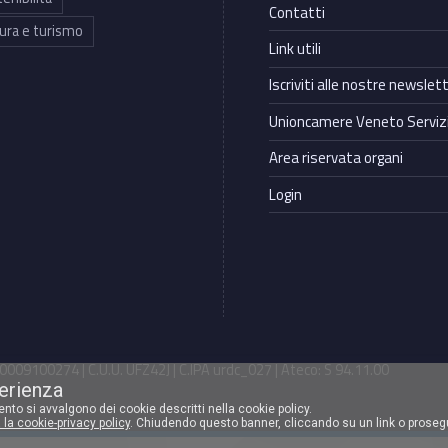
Contatti
ura e turismo
Link utili
Iscriviti alle nostre newslet
Unioncamere Veneto Servizi
Area riservata organi
Login
009100274 | C.U.U. UFZ42J | C.IPA urdc_027 | Ateco: S 94.11.00
perienza
mento si avvalgono dei cookie descritti nella cookie policy.
 la cookie-privacy policy
. Chiudendo questo banner, cliccando su un link o proseg