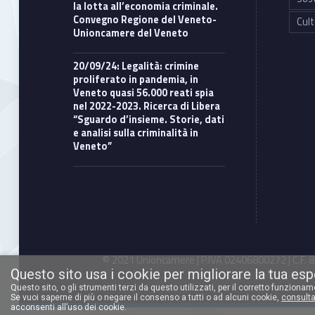
la lotta all’economia criminale.
Convegno Regione del Veneto-
Cult
Unioncamere del Veneto
20/09/24: Legalità: crimine
proliferato in pandemia, in
Veneto quasi 56.000 reati spia
nel 2022-2023. Ricerca di Libera
“Sguardo d’insieme. Storie, dati
e analisi sulla criminalità in
Veneto”
© 2021 Unioncamere | P.IVA 02406800272 | C.F. 80
Questo sito usa i cookie per migliorare la tua es
Questo sito, o gli strumenti terzi da questo utilizzati, per il corretto funziona
Se vuoi saperne di più o negare il consenso a tutti o ad alcuni cookie,
consulta
acconsenti all’uso dei cookie.