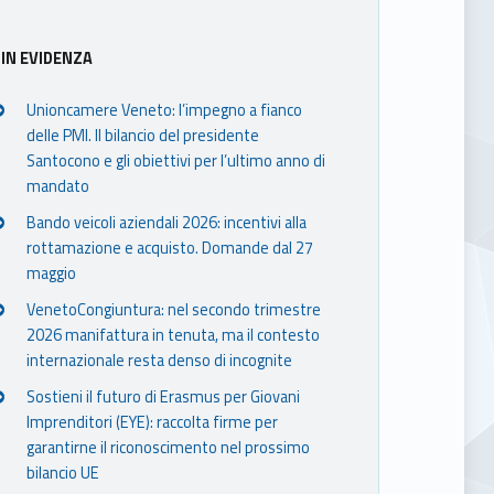
IN EVIDENZA
Unioncamere Veneto: l’impegno a fianco
delle PMI. Il bilancio del presidente
Santocono e gli obiettivi per l’ultimo anno di
mandato
Bando veicoli aziendali 2026: incentivi alla
rottamazione e acquisto. Domande dal 27
maggio
VenetoCongiuntura: nel secondo trimestre
2026 manifattura in tenuta, ma il contesto
internazionale resta denso di incognite
Sostieni il futuro di Erasmus per Giovani
Imprenditori (EYE): raccolta firme per
garantirne il riconoscimento nel prossimo
bilancio UE