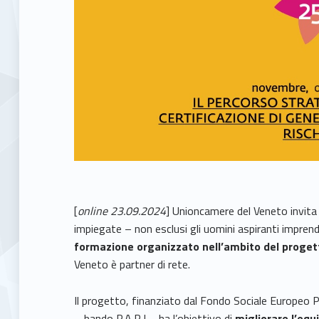
[
online 23.09.2024
] Unioncamere del Veneto invita l
impiegate – non esclusi gli uomini aspiranti imprend
formazione organizzato nell’ambito del progett
Veneto è partner di rete.
Il progetto, finanziato dal Fondo Sociale Europeo
– bando P.A.R.I – ha l’obiettivo di
migliorare l’equi