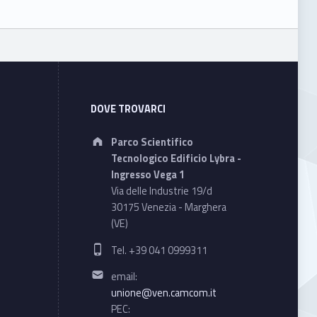
DOVE TROVARCI
Address:
Parco Scientifico
Tecnologico Edificio Lybra -
Ingresso Vega 1
Via delle Industrie 19/d
30175 Venezia - Marghera
(VE)
Phone number:
Tel. +39 041 0999311
Email address:
email:
unione@ven.camcom.it
PEC: