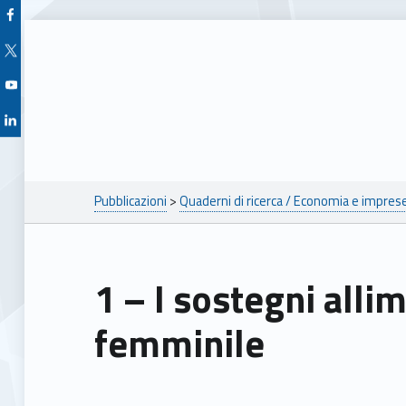
Facebook Unioncamere Veneto
Twitter Unioncamere Veneto
Youtube Unioncamere Veneto
Linkedin Unioncamere Veneto
Breadcrumbs navigation
Pubblicazioni
>
Quaderni di ricerca / Economia e impres
1 – I sostegni allimprenditoria
femminile