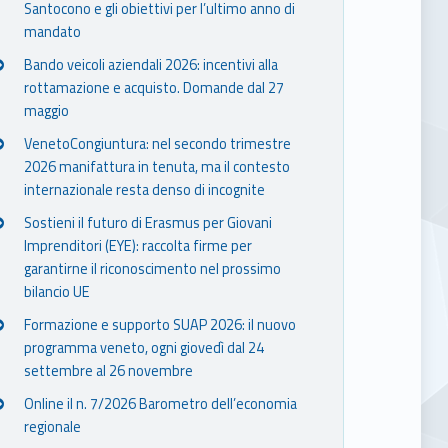
Santocono e gli obiettivi per l’ultimo anno di
mandato
Bando veicoli aziendali 2026: incentivi alla
rottamazione e acquisto. Domande dal 27
maggio
VenetoCongiuntura: nel secondo trimestre
2026 manifattura in tenuta, ma il contesto
internazionale resta denso di incognite
Sostieni il futuro di Erasmus per Giovani
Imprenditori (EYE): raccolta firme per
garantirne il riconoscimento nel prossimo
bilancio UE
Formazione e supporto SUAP 2026: il nuovo
programma veneto, ogni giovedì dal 24
settembre al 26 novembre
Online il n. 7/2026 Barometro dell’economia
regionale