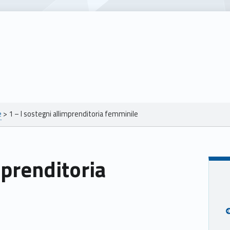
e
>
1 – I sostegni allimprenditoria femminile