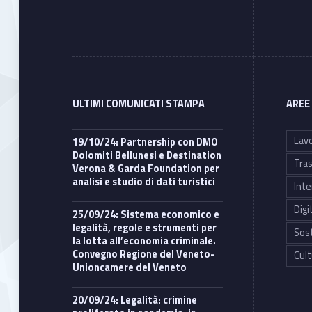
ULTIMI COMUNICATI STAMPA
AREE
Lavo
19/10/24: Partnership con DMO
Dolomiti Bellunesi e Destination
Tras
Verona & Garda Foundation per
analisi e studio di dati turistici
Inte
Digi
25/09/24: Sistema economico e
legalità, regole e strumenti per
Sost
la lotta all’economia criminale.
Convegno Regione del Veneto-
Cult
Unioncamere del Veneto
20/09/24: Legalità: crimine