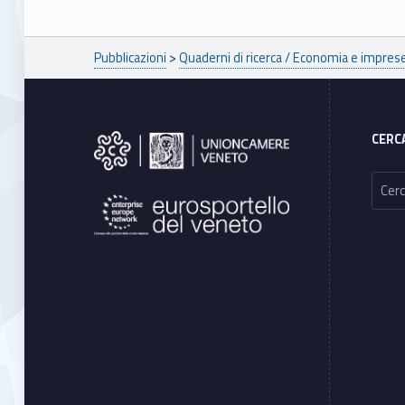
Breadcrumbs navigation
Pubblicazioni
>
Quaderni di ricerca / Economia e impres
Footer sidebar
CERC
Ricerca per: