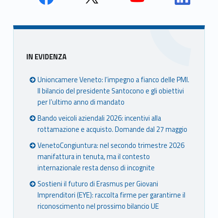
Skip back to main navigation
Face
Twit
Yout
Link
book
ter
ube
edin
Unio
Unio
Unio
Unio
nca
nca
nca
nca
Sidebar
IN EVIDENZA
mer
mer
mer
mer
e
e
e
e
Unioncamere Veneto: l’impegno a fianco delle PMI.
Ven
Ven
Ven
Ven
Il bilancio del presidente Santocono e gli obiettivi
eto
eto
eto
eto
per l’ultimo anno di mandato
Bando veicoli aziendali 2026: incentivi alla
rottamazione e acquisto. Domande dal 27 maggio
VenetoCongiuntura: nel secondo trimestre 2026
manifattura in tenuta, ma il contesto
internazionale resta denso di incognite
Sostieni il futuro di Erasmus per Giovani
Imprenditori (EYE): raccolta firme per garantirne il
riconoscimento nel prossimo bilancio UE