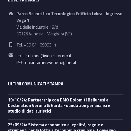
DOVE TROVARCI
Address:
Parco Scientifico Tecnologico Edificio Lybra - Ingresso
Vega 1
Via delle Industrie 19/d
30175 Venezia - Marghera (VE)
Phone number:
Tel. +39 041 0999311
Email address:
email:
unione@ven.camcom.it
PEC:
unioncamereveneto@pec.it
ULTIMI COMUNICATI STAMPA
19/10/24: Partnership con DMO Dolomiti Bellunesi e
Destination Verona & Garda Foundation per analisi e
studio di dati turistici
25/09/24: Sistema economico e legalità, regole e
strumenti per la lotta all’economia criminale. Convegno