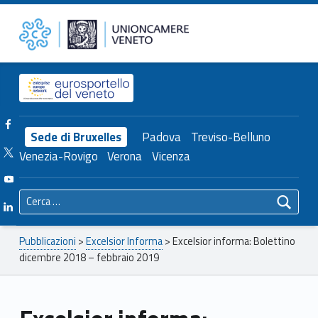
Primary Menu
Unioncamere del Veneto
Excelsior informa: Bolettino dicembre 2018 – febbraio 2019 – Unioncamere del Veneto
Header info sidebar
Facebook Unioncamere Veneto
Sede di Bruxelles
Padova
Treviso-Belluno
Twitter Unioncamere Veneto
Venezia-Rovigo
Verona
Vicenza
Youtube Unioncamere Veneto
Ricerca per:
Linkedin Unioncamere Veneto
Breadcrumbs navigation
Pubblicazioni
>
Excelsior Informa
>
Excelsior informa: Bolettino
dicembre 2018 – febbraio 2019