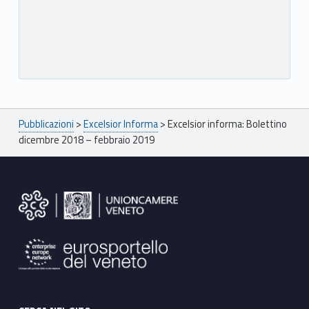
Breadcrumbs navigation
Pubblicazioni
>
Excelsior Informa
>
Excelsior informa: Bolettino
dicembre 2018 – febbraio 2019
Footer sidebar