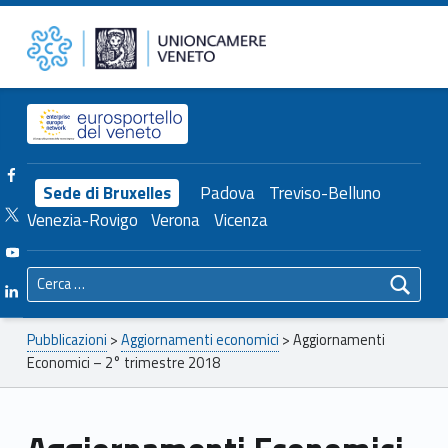
Primary Menu
Unioncamere del Veneto
Aggiornamenti Economici – 2° trimestre 2018 – Unioncamere del Veneto
Header info sidebar
Facebook Unioncamere Veneto
Sede di Bruxelles
Padova
Treviso-Belluno
Twitter Unioncamere Veneto
Venezia-Rovigo
Verona
Vicenza
Youtube Unioncamere Veneto
Ricerca per:
Linkedin Unioncamere Veneto
Breadcrumbs navigation
Pubblicazioni
>
Aggiornamenti economici
>
Aggiornamenti
Economici – 2° trimestre 2018