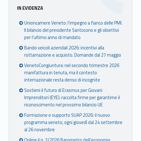
Sidebar
IN EVIDENZA
Unioncamere Veneto: l’impegno a fianco delle PMI.
Il bilancio del presidente Santocono e gli obiettivi
per l’ultimo anno di mandato
Bando veicoli aziendali 2026: incentivi alla
rottamazione e acquisto. Domande dal 27 maggio
VenetoCongiuntura: nel secondo trimestre 2026
manifattura in tenuta, ma il contesto
internazionale resta denso di incognite
Sostieni il futuro di Erasmus per Giovani
Imprenditori (EYE): raccolta firme per garantirne il
riconoscimento nel prossimo bilancio UE
Formazione e supporto SUAP 2026: il nuovo
programma veneto, ogni giovedì dal 24 settembre
al 26 novembre
Online il n. 7/2026 Barometro dell’economia