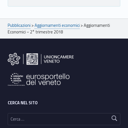
Breadcrumbs navigation
Pubblicazioni
>
Aggiornamenti economici
>
Aggiornamenti
Economici – 2° trimestre 2018
Footer sidebar
CERCA NEL SITO
Ricerca per: