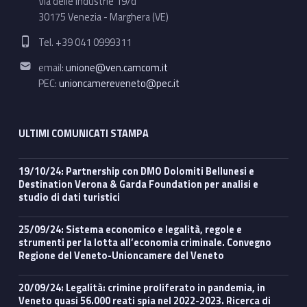
Via delle Industrie 19/d
30175 Venezia - Marghera (VE)
Phone number:
Tel. +39 041 0999311
Email address:
email:
unione@ven.camcom.it
PEC:
unioncamereveneto@pec.it
ULTIMI COMUNICATI STAMPA
19/10/24: Partnership con DMO Dolomiti Bellunesi e
Destination Verona & Garda Foundation per analisi e
studio di dati turistici
25/09/24: Sistema economico e legalità, regole e
strumenti per la lotta all’economia criminale. Convegno
Regione del Veneto-Unioncamere del Veneto
20/09/24: Legalità: crimine proliferato in pandemia, in
Veneto quasi 56.000 reati spia nel 2022-2023. Ricerca di