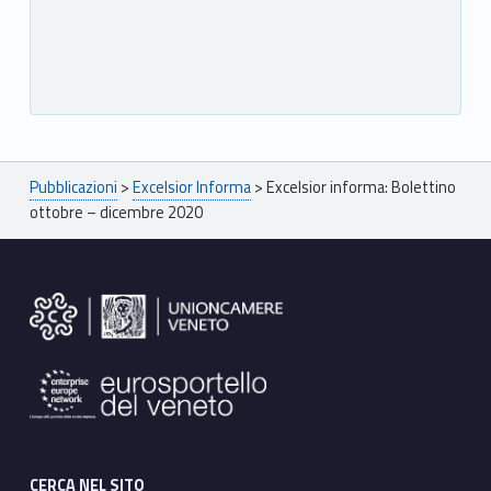
Breadcrumbs navigation
Pubblicazioni
>
Excelsior Informa
>
Excelsior informa: Bolettino
ottobre – dicembre 2020
Footer sidebar
CERCA NEL SITO