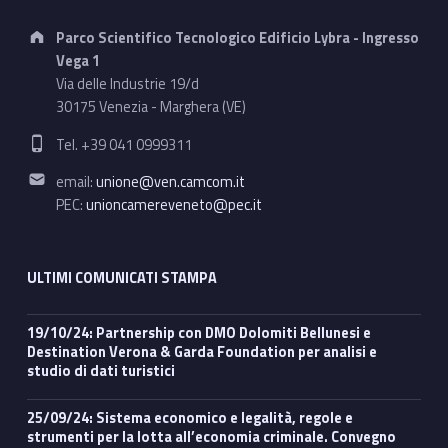
Address:
Parco Scientifico Tecnologico Edificio Lybra - Ingresso
Vega 1
Via delle Industrie 19/d
30175 Venezia - Marghera (VE)
Phone number:
Tel. +39 041 0999311
Email address:
email:
unione@ven.camcom.it
PEC:
unioncamereveneto@pec.it
ULTIMI COMUNICATI STAMPA
19/10/24: Partnership con DMO Dolomiti Bellunesi e
Destination Verona & Garda Foundation per analisi e
studio di dati turistici
25/09/24: Sistema economico e legalità, regole e
strumenti per la lotta all’economia criminale. Convegno