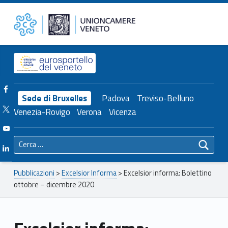
Primary Menu
Unioncamere del Veneto
Excelsior informa: Bolettino ottobre – dicembre 2020 – Unioncamere del Veneto
Header info sidebar
Facebook Unioncamere Veneto
Sede di Bruxelles
Padova
Treviso-Belluno
Twitter Unioncamere Veneto
Venezia-Rovigo
Verona
Vicenza
Youtube Unioncamere Veneto
Ricerca per:
Linkedin Unioncamere Veneto
Breadcrumbs navigation
Pubblicazioni
>
Excelsior Informa
>
Excelsior informa: Bolettino
ottobre – dicembre 2020