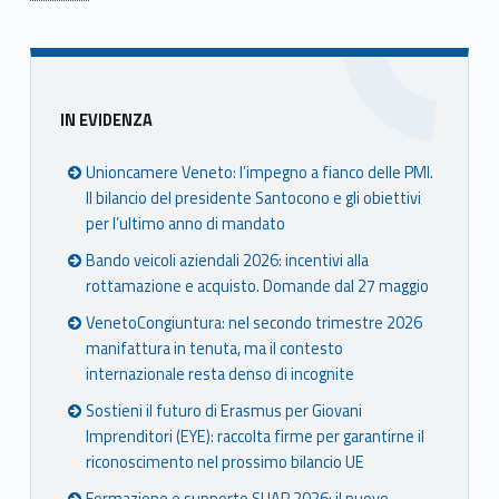
Skip back to main navigation
Sidebar
IN EVIDENZA
Unioncamere Veneto: l’impegno a fianco delle PMI.
Il bilancio del presidente Santocono e gli obiettivi
per l’ultimo anno di mandato
Bando veicoli aziendali 2026: incentivi alla
rottamazione e acquisto. Domande dal 27 maggio
VenetoCongiuntura: nel secondo trimestre 2026
manifattura in tenuta, ma il contesto
internazionale resta denso di incognite
Sostieni il futuro di Erasmus per Giovani
Imprenditori (EYE): raccolta firme per garantirne il
riconoscimento nel prossimo bilancio UE