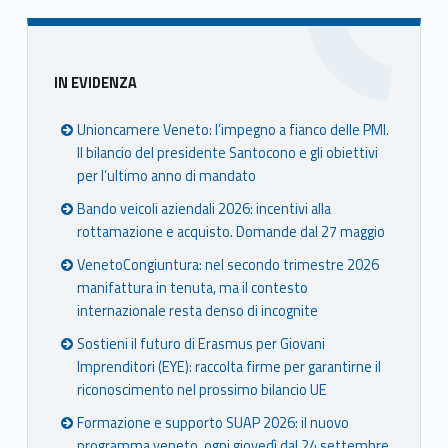
Sidebar
IN EVIDENZA
Unioncamere Veneto: l’impegno a fianco delle PMI.
Il bilancio del presidente Santocono e gli obiettivi
per l’ultimo anno di mandato
Bando veicoli aziendali 2026: incentivi alla
rottamazione e acquisto. Domande dal 27 maggio
VenetoCongiuntura: nel secondo trimestre 2026
manifattura in tenuta, ma il contesto
internazionale resta denso di incognite
Sostieni il futuro di Erasmus per Giovani
Imprenditori (EYE): raccolta firme per garantirne il
riconoscimento nel prossimo bilancio UE
Formazione e supporto SUAP 2026: il nuovo
programma veneto, ogni giovedì dal 24 settembre