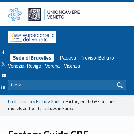
Primary Menu
Unioncamere del Veneto
Factory Guide GBE business models and best practices in Europe – – Unioncamere del Veneto
Header info sidebar
Facebook Unioncamere Veneto
Sede di Bruxelles
Padova
Treviso-Belluno
Twitter Unioncamere Veneto
Venezia-Rovigo
Verona
Vicenza
Youtube Unioncamere Veneto
Ricerca per:
Linkedin Unioncamere Veneto
Breadcrumbs navigation
Pubblicazioni
>
Factory Guide
>
Factory Guide GBE business
models and best practices in Europe –