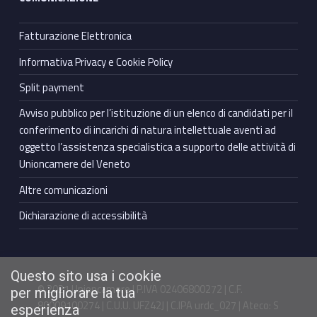
Fatturazione Elettronica
Informativa Privacy e Cookie Policy
Split payment
Avviso pubblico per l’istituzione di un elenco di candidati per il
conferimento di incarichi di natura intellettuale aventi ad
oggetto l’assistenza specialistica a supporto delle attività di
Unioncamere del Veneto
Altre comunicazioni
Dichiarazione di accessibilità
Questo sito usa i cookie
© 2021 Unioncamere | P.IVA 02406800272 | C.F.
per migliorare la tua
80009100274 | C.U.U. UFZ42J | C.IPA urdc_027 | Ateco: S
esperienza