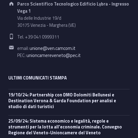
Address:
Parco Scientifico Tecnologico Edificio Lybra - Ingresso
Vega 1
Via delle Industrie 19/d
30175 Venezia - Marghera (VE)
Phone number:
Tel. +39 041 0999311
Email address:
email:
unione@ven.camcom.it
PEC:
unioncamereveneto@pec.it
ULTIMI COMUNICATI STAMPA
19/10/24: Partnership con DMO Dolomiti Bellunesi e
Destination Verona & Garda Foundation per analisi e
studio di dati turistici
25/09/24: Sistema economico e legalità, regole e
strumenti per la lotta all’economia criminale. Convegno
Regione del Veneto-Unioncamere del Veneto