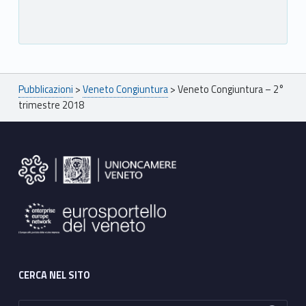
Breadcrumbs navigation
Pubblicazioni
>
Veneto Congiuntura
>
Veneto Congiuntura – 2°
trimestre 2018
Footer sidebar
CERCA NEL SITO
Ricerca per: