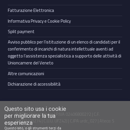
Fatturazione Elettronica
Informativa Privacy e Cookie Policy
Split payment
Avviso pubblico per l’istituzione di un elenco di candidati per il
conferimento di incarichi di natura intellettuale aventi ad
oggetto l’assistenza specialistica a supporto delle attività di
Unioncamere del Veneto
Altre comunicazioni
Dichiarazione di accessibilità
Questo sito usa i cookie
© 2021 Unioncamere | P.IVA 02406800272 | C.F.
per migliorare la tua
80009100274 | C.U.U. UFZ42J | C.IPA urdc_027 | Ateco: S
esperienza
94.11.00
Questo sito, o gli strumenti terzi da