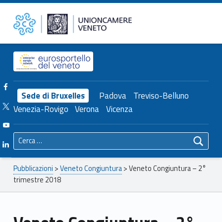
Primary Menu
Unioncamere del Veneto
Veneto Congiuntura – 2° trimestre 2018 – Unioncamere del Veneto
Header info sidebar
Facebook Unioncamere Veneto
Sede di Bruxelles
Padova
Treviso-Belluno
Twitter Unioncamere Veneto
Venezia-Rovigo
Verona
Vicenza
Youtube Unioncamere Veneto
Ricerca per:
Linkedin Unioncamere Veneto
Breadcrumbs navigation
Pubblicazioni
>
Veneto Congiuntura
>
Veneto Congiuntura – 2°
trimestre 2018