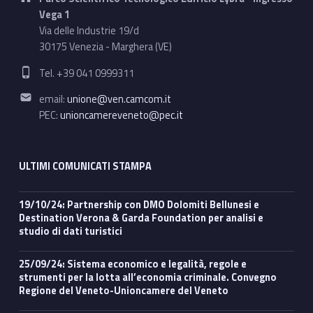
Vega 1
Via delle Industrie 19/d
30175 Venezia - Marghera (VE)
Phone number:
Tel. +39 041 0999311
Email address:
email:
unione@ven.camcom.it
PEC:
unioncamereveneto@pec.it
ULTIMI COMUNICATI STAMPA
19/10/24: Partnership con DMO Dolomiti Bellunesi e
Destination Verona & Garda Foundation per analisi e
studio di dati turistici
25/09/24: Sistema economico e legalità, regole e
strumenti per la lotta all’economia criminale. Convegno
Regione del Veneto-Unioncamere del Veneto