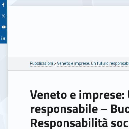
Facebook Unioncamere Veneto
Twitter Unioncamere Veneto
Youtube Unioncamere Veneto
Linkedin Unioncamere Veneto
Breadcrumbs navigation
Pubblicazioni
>
Veneto e imprese: Un futuro responsabi
Veneto e imprese: Un futuro
responsabile – Buo
Responsabilità soc