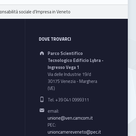
nsabilità sociale d’Impresa in Veneto
DOVE TROVARCI
Address:
Parco Scientifico
Tecnologico Edificio Lybra -
Ingresso Vega 1
Via delle Industrie 19/d
30175 Venezia - Marghera
(VE)
Phone number:
Tel. +39 041 0999311
Email address:
email:
unione@ven.camcom.it
PEC:
unioncamereveneto@pec.it