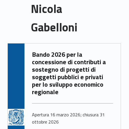
Nicola
Gabelloni
N
Written by:
Bando 2026 per la
Giacomo Garbisa
i
concessione di contributi a
c
sostegno di progetti di
soggetti pubblici e privati
o
per lo sviluppo economico
regionale
l
a
G
Apertura 16 marzo 2026; chiusura 31
ottobre 2026