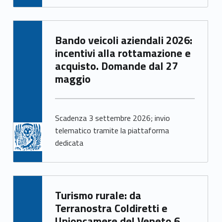
a
b
e
Written by:
Bando veicoli aziendali 2026:
Giacomo Garbisa
incentivi alla rottamazione e
l
acquisto. Domande dal 27
l
maggio
o
n
Scadenza 3 settembre 2026; invio
telematico tramite la piattaforma
i
dedicata
Written by:
nicola.gabelloni@ven.camcom.it
Turismo rurale: da
Giacomo Garbisa
Terranostra Coldiretti e
Unioncamere del Veneto 6