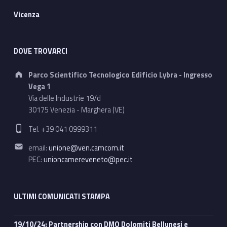
Vicenza
DOVE TROVARCI
Address:
Parco Scientifico Tecnologico Edificio Lybra - Ingresso
Vega 1
Via delle Industrie 19/d
30175 Venezia - Marghera (VE)
Phone number:
Tel. +39 041 0999311
Email address:
email:
unione@ven.camcom.it
PEC:
unioncamereveneto@pec.it
ULTIMI COMUNICATI STAMPA
19/10/24: Partnership con DMO Dolomiti Bellunesi e