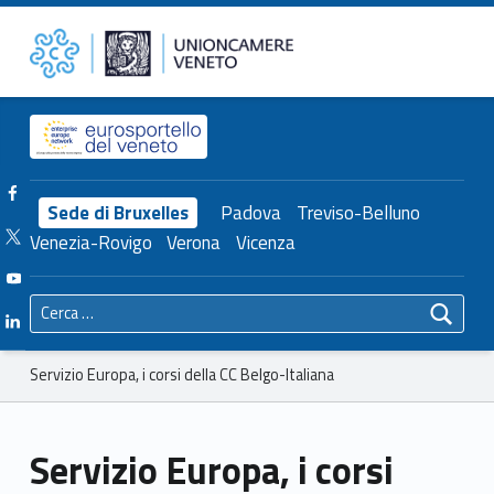
Primary Menu
Unioncamere del Veneto
Servizio Europa, i corsi della CC Belgo-Italiana – Unioncamere del Veneto
Header info sidebar
Facebook Unioncamere Veneto
Sede di Bruxelles
Padova
Treviso-Belluno
Twitter Unioncamere Veneto
Venezia-Rovigo
Verona
Vicenza
Youtube Unioncamere Veneto
Ricerca per:
Linkedin Unioncamere Veneto
Breadcrumbs navigation
Servizio Europa, i corsi della CC Belgo-Italiana
Servizio Europa, i corsi