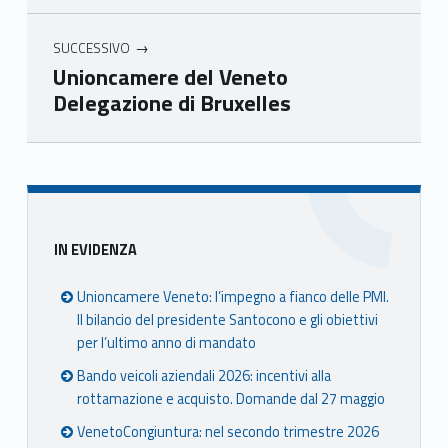
SUCCESSIVO
Unioncamere del Veneto
Delegazione di Bruxelles
Skip back to main navigation
Sidebar
IN EVIDENZA
Unioncamere Veneto: l’impegno a fianco delle PMI.
Il bilancio del presidente Santocono e gli obiettivi
per l’ultimo anno di mandato
Bando veicoli aziendali 2026: incentivi alla
rottamazione e acquisto. Domande dal 27 maggio
VenetoCongiuntura: nel secondo trimestre 2026