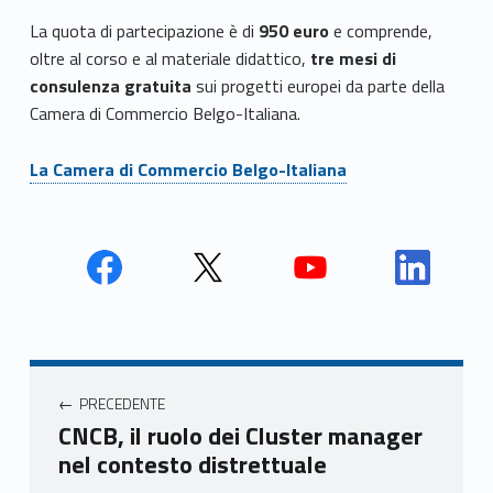
La quota di partecipazione è di
950 euro
e comprende,
oltre al corso e al materiale didattico,
tre mesi di
consulenza gratuita
sui progetti europei da parte della
Camera di Commercio Belgo-Italiana.
La Camera di Commercio Belgo-Italiana
Face
Twit
Yout
Link
book
ter
ube
edin
Unio
Unio
Unio
Unio
Navigazione articoli
nca
nca
nca
nca
PRECEDENTE
mer
mer
mer
mer
CNCB, il ruolo dei Cluster manager
e
e
e
e
nel contesto distrettuale
Ven
Ven
Ven
Ven
eto
eto
eto
eto