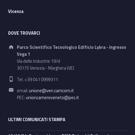
Vicenza
DOVE TROVARCI
Address:
Parco Scientifico Tecnologico Edificio Lybra - Ingresso
Vega 1
Via delle Industrie 19/d
30175 Venezia - Marghera (VE)
Phone number:
Tel. +39 041 0999311
Email address:
email:
unione@ven.camcom.it
PEC:
unioncamereveneto@pec.it
ULTIMI COMUNICATI STAMPA