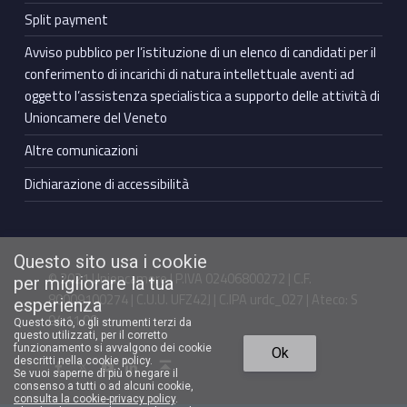
Split payment
Avviso pubblico per l’istituzione di un elenco di candidati per il
conferimento di incarichi di natura intellettuale aventi ad
oggetto l’assistenza specialistica a supporto delle attività di
Unioncamere del Veneto
Altre comunicazioni
Dichiarazione di accessibilità
Questo sito usa i cookie
© 2021 Unioncamere | P.IVA 02406800272 | C.F.
per migliorare la tua
80009100274 | C.U.U. UFZ42J | C.IPA urdc_027 | Ateco: S
esperienza
94.11.00
Questo sito, o gli strumenti terzi da
questo utilizzati, per il corretto
Torna in cima ↑
funzionamento si avvalgono dei cookie
Ok
Facebook Unioncamere Veneto
Twitter Unioncamere Veneto
Youtube Unioncamere Veneto
Linkedin Unioncamere Veneto
descritti nella cookie policy.
Se vuoi saperne di più o negare il
consenso a tutti o ad alcuni cookie,
consulta la cookie-privacy policy
.