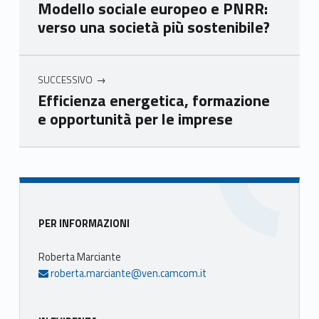
Modello sociale europeo e PNRR:
e
e
e
e
verso una società più sostenibile?
Ven
Ven
Ven
Ven
eto
eto
eto
eto
SUCCESSIVO
Efficienza energetica, formazione
e opportunità per le imprese
Skip back to main navigation
Sidebar
PER INFORMAZIONI
Roberta Marciante
roberta.marciante@ven.camcom.it