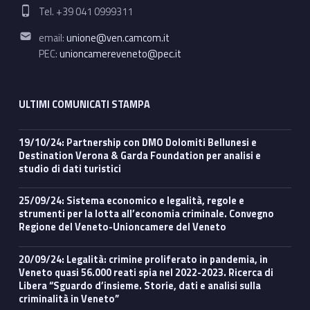
Phone number:
Tel. +39 041 0999311
Email address:
email:
unione@ven.camcom.it
PEC:
unioncamereveneto@pec.it
ULTIMI COMUNICATI STAMPA
19/10/24: Partnership con DMO Dolomiti Bellunesi e
Destination Verona & Garda Foundation per analisi e
studio di dati turistici
25/09/24: Sistema economico e legalità, regole e
strumenti per la lotta all’economia criminale. Convegno
Regione del Veneto-Unioncamere del Veneto
20/09/24: Legalità: crimine proliferato in pandemia, in
Veneto quasi 56.000 reati spia nel 2022-2023. Ricerca di
Libera “Sguardo d’insieme. Storie, dati e analisi sulla
criminalità in Veneto”