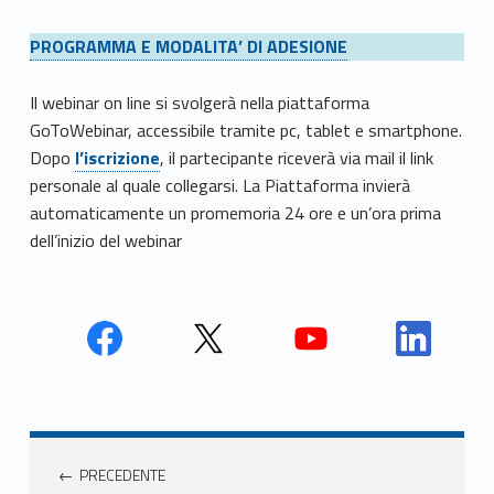
PROGRAMMA E MODALITA’ DI ADESIONE
Il webinar on line si svolgerà nella piattaforma
GoToWebinar, accessibile tramite pc, tablet e smartphone.
Dopo
l’iscrizione
, il partecipante riceverà via mail il link
personale al quale collegarsi. La Piattaforma invierà
automaticamente un promemoria 24 ore e un’ora prima
dell’inizio del webinar
Face
Twit
Yout
Link
book
ter
ube
edin
Unio
Unio
Unio
Unio
Navigazione articoli
nca
nca
nca
nca
PRECEDENTE
mer
mer
mer
mer