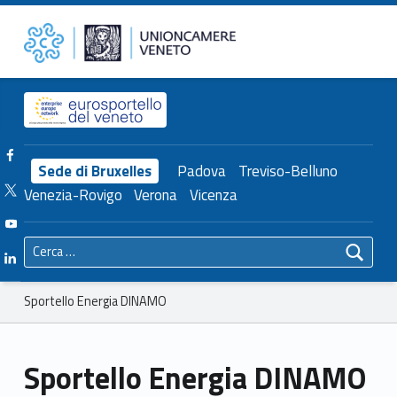
Primary Menu
Sportello Energia DINAMO – Unioncamere del Veneto
Unioncamere del Veneto
Header info sidebar
Facebook Unioncamere Veneto
Sede di Bruxelles
Padova
Treviso-Belluno
Twitter Unioncamere Veneto
Venezia-Rovigo
Verona
Vicenza
Youtube Unioncamere Veneto
Ricerca per:
Linkedin Unioncamere Veneto
Breadcrumbs navigation
Sportello Energia DINAMO
Sportello Energia DINAMO