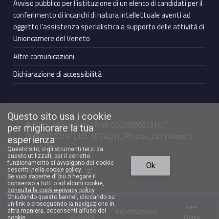
Avviso pubblico per l’istituzione di un elenco di candidati per il
conferimento di incarichi di natura intellettuale aventi ad
oggetto l’assistenza specialistica a supporto delle attività di
Unioncamere del Veneto
Altre comunicazioni
Dichiarazione di accessibilità
Questo sito usa i cookie
© 2021 Unioncamere | P.IVA 02406800272 | C.F.
per migliorare la tua
80009100274 | C.U.U. UFZ42J | C.IPA urdc_027 | Ateco: S
esperienza
94.11.00
Questo sito, o gli strumenti terzi da
questo utilizzati, per il corretto
Torna in cima ↑
funzionamento si avvalgono dei cookie
Ok
Facebook Unioncamere Veneto
Twitter Unioncamere Veneto
Youtube Unioncamere Veneto
Linkedin Unioncamere Veneto
descritti nella cookie policy.
Se vuoi saperne di più o negare il
consenso a tutti o ad alcuni cookie,
consulta la cookie-privacy policy
.
Chiudendo questo banner, cliccando su
un link o proseguendo la navigazione in
Funzioni e
Chi siamo
Informazione
altra maniera, acconsenti all’uso dei
attività
Tutto
cookie.