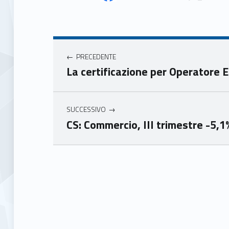
Face
Twit
book
ter
Navigazione articoli
Unio
Unio
nca
nca
PRECEDENTE
mer
mer
La certificazione per Operatore 
e
e
Ven
Ven
eto
eto
SUCCESSIVO
CS: Commercio, III trimestre -5,1
Skip back to main navigation