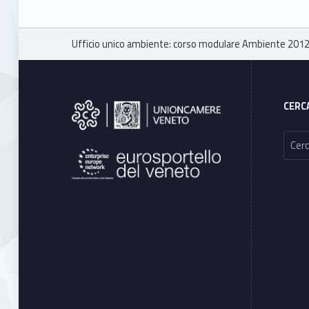
Breadcrumbs navigation
Ufficio unico ambiente: corso modulare Ambiente 201
Footer sidebar
CERC
Ricerca per: