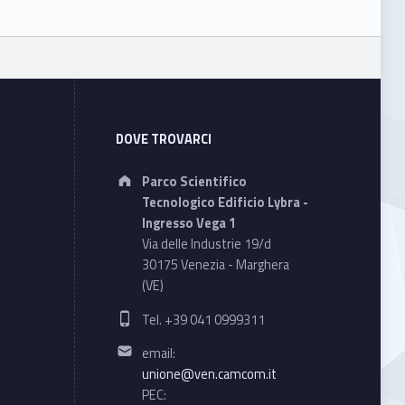
DOVE TROVARCI
Address:
Parco Scientifico
Tecnologico Edificio Lybra -
Ingresso Vega 1
Via delle Industrie 19/d
30175 Venezia - Marghera
(VE)
Phone number:
Tel. +39 041 0999311
Email address:
email:
unione@ven.camcom.it
PEC: