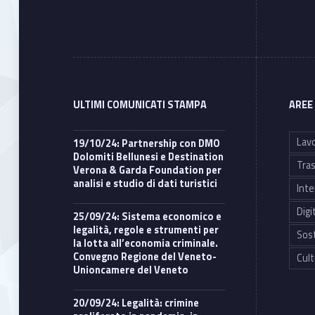
ULTIMI COMUNICATI STAMPA
AREE
Lavo
19/10/24: Partnership con DMO
Dolomiti Bellunesi e Destination
Tras
Verona & Garda Foundation per
analisi e studio di dati turistici
Inte
Digi
25/09/24: Sistema economico e
legalità, regole e strumenti per
Sost
la lotta all’economia criminale.
Convegno Regione del Veneto-
Cult
Unioncamere del Veneto
20/09/24: Legalità: crimine