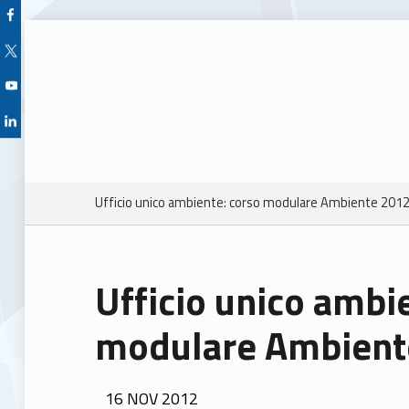
Facebook Unioncamere Veneto
Twitter Unioncamere Veneto
Youtube Unioncamere Veneto
Linkedin Unioncamere Veneto
Breadcrumbs navigation
Ufficio unico ambiente: corso modulare Ambiente 201
Ufficio unico ambi
modulare Ambient
POSTED ON:
16
NOV
2012