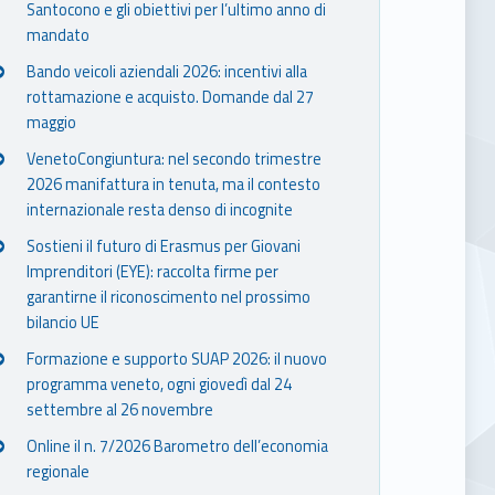
Santocono e gli obiettivi per l’ultimo anno di
mandato
Bando veicoli aziendali 2026: incentivi alla
rottamazione e acquisto. Domande dal 27
maggio
VenetoCongiuntura: nel secondo trimestre
2026 manifattura in tenuta, ma il contesto
internazionale resta denso di incognite
Sostieni il futuro di Erasmus per Giovani
Imprenditori (EYE): raccolta firme per
garantirne il riconoscimento nel prossimo
bilancio UE
Formazione e supporto SUAP 2026: il nuovo
programma veneto, ogni giovedì dal 24
settembre al 26 novembre
Online il n. 7/2026 Barometro dell’economia
regionale