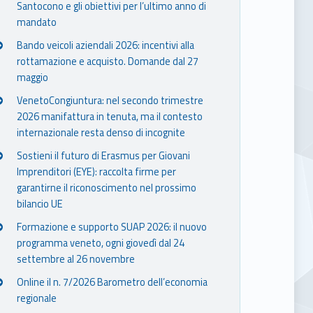
Santocono e gli obiettivi per l’ultimo anno di
mandato
Bando veicoli aziendali 2026: incentivi alla
rottamazione e acquisto. Domande dal 27
maggio
VenetoCongiuntura: nel secondo trimestre
2026 manifattura in tenuta, ma il contesto
internazionale resta denso di incognite
Sostieni il futuro di Erasmus per Giovani
Imprenditori (EYE): raccolta firme per
garantirne il riconoscimento nel prossimo
bilancio UE
Formazione e supporto SUAP 2026: il nuovo
programma veneto, ogni giovedì dal 24
settembre al 26 novembre
Online il n. 7/2026 Barometro dell’economia
regionale