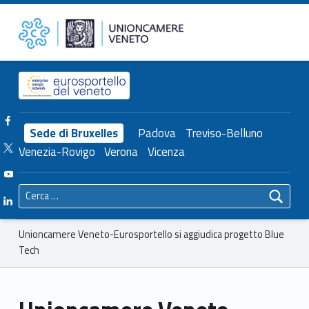
Primary Menu
Unioncamere del Veneto
Unioncamere Veneto-Eurosportello si aggiudica progetto Blue Tech – Unioncamere del Veneto
Header info sidebar
Facebook Unioncamere Veneto
Sede di Bruxelles
Padova
Treviso-Belluno
Twitter Unioncamere Veneto
Venezia-Rovigo
Verona
Vicenza
Youtube Unioncamere Veneto
Ricerca per:
Linkedin Unioncamere Veneto
Breadcrumbs navigation
Unioncamere Veneto-Eurosportello si aggiudica progetto Blue
Tech