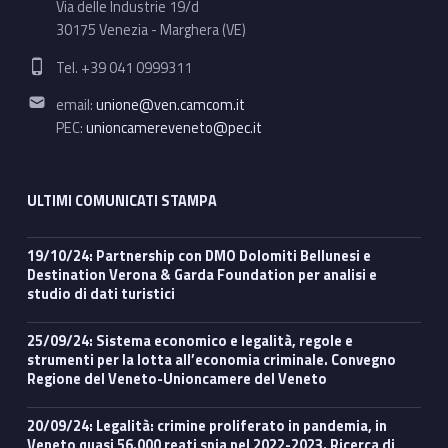
Via delle Industrie 19/d
30175 Venezia - Marghera (VE)
Phone number:
Tel. +39 041 0999311
Email address:
email:
unione@ven.camcom.it
PEC:
unioncamereveneto@pec.it
ULTIMI COMUNICATI STAMPA
19/10/24: Partnership con DMO Dolomiti Bellunesi e
Destination Verona & Garda Foundation per analisi e
studio di dati turistici
25/09/24: Sistema economico e legalità, regole e
strumenti per la lotta all’economia criminale. Convegno
Regione del Veneto-Unioncamere del Veneto
20/09/24: Legalità: crimine proliferato in pandemia, in
Veneto quasi 56.000 reati spia nel 2022-2023. Ricerca di