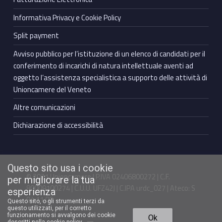
Informativa Privacy e Cookie Policy
Split payment
Avviso pubblico per l’istituzione di un elenco di candidati per il
conferimento di incarichi di natura intellettuale aventi ad
oggetto l’assistenza specialistica a supporto delle attività di
Unioncamere del Veneto
Altre comunicazioni
Dichiarazione di accessibilità
Questo sito usa i cookie
© 2021 Unioncamere | P.IVA 02406800272 | C.F.
per migliorare la tua
80009100274 | C.U.U. UFZ42J | C.IPA urdc_027 | Ateco: S
esperienza
94.11.00
Questo sito, o gli strumenti terzi da
questo utilizzati, per il corretto
Torna in cima ↑
funzionamento si avvalgono dei cookie
Ok
Facebook Unioncamere Veneto
Twitter Unioncamere Veneto
Youtube Unioncamere Veneto
Linkedin Unioncamere Veneto