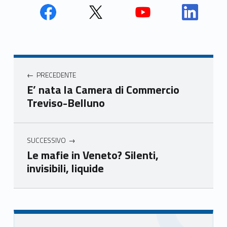
Face
Twit
Yout
Link
book
ter
ube
edin
Unio
Unio
Unio
Unio
Navigazione articoli
nca
nca
nca
nca
PRECEDENTE
mer
mer
mer
mer
E’ nata la Camera di Commercio
e
e
e
e
Treviso-Belluno
Ven
Ven
Ven
Ven
eto
eto
eto
eto
SUCCESSIVO
Le mafie in Veneto? Silenti,
invisibili, liquide
Skip back to main navigation