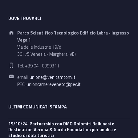
DOVE TROVARCI
Address:
Parco Scientifico Tecnologico Edificio Lybra - Ingresso
Vega 1
Via delle Industrie 19/d
30175 Venezia - Marghera (VE)
Phone number:
Tel. +39 041 0999311
Email address:
email:
unione@ven.camcom.it
PEC:
unioncamereveneto@pec.it
ULTIMI COMUNICATI STAMPA
19/10/24: Partnership con DMO Dolomiti Bellunesi e
Destination Verona & Garda Foundation per analisi e
studio di dati turistici