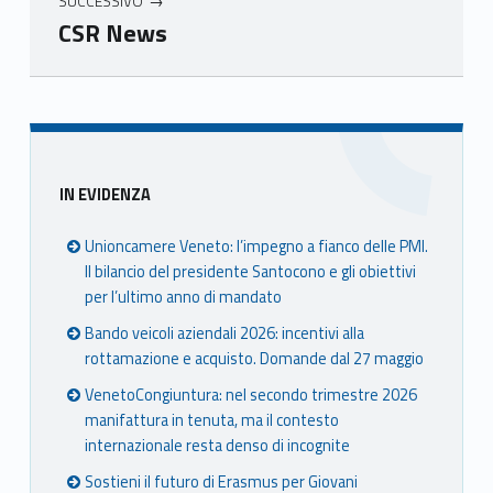
SUCCESSIVO
CSR News
Skip back to main navigation
Sidebar
IN EVIDENZA
Unioncamere Veneto: l’impegno a fianco delle PMI.
Il bilancio del presidente Santocono e gli obiettivi
per l’ultimo anno di mandato
Bando veicoli aziendali 2026: incentivi alla
rottamazione e acquisto. Domande dal 27 maggio
VenetoCongiuntura: nel secondo trimestre 2026
manifattura in tenuta, ma il contesto
internazionale resta denso di incognite
Sostieni il futuro di Erasmus per Giovani