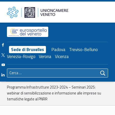
Primary Menu
Unioncamere del Veneto
Programma Infrastrutture 2023-2024 – Seminari 2025: webinar di sensibilizzazione e informazione alle imprese su tematiche legate al PNRR – Unioncamere del Veneto
Header info sidebar
Facebook Unioncamere Veneto
Sede di Bruxelles
Padova
Treviso-Belluno
Twitter Unioncamere Veneto
Venezia-Rovigo
Verona
Vicenza
Youtube Unioncamere Veneto
Ricerca per:
Linkedin Unioncamere Veneto
Breadcrumbs navigation
Programma Infrastrutture 2023-2024 – Seminari 2025:
webinar di sensibilizzazione e informazione alle imprese su
tematiche legate al PNRR