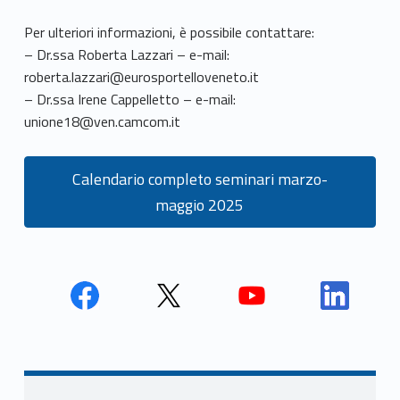
Per ulteriori informazioni, è possibile contattare:
– Dr.ssa Roberta Lazzari – e-mail:
roberta.lazzari@eurosportelloveneto.it
– Dr.ssa Irene Cappelletto – e-mail:
unione18@ven.camcom.it
Calendario completo seminari marzo-
maggio 2025
Face
Twit
Yout
Link
book
ter
ube
edin
Unio
Unio
Unio
Unio
Navigazione articoli
nca
nca
nca
nca