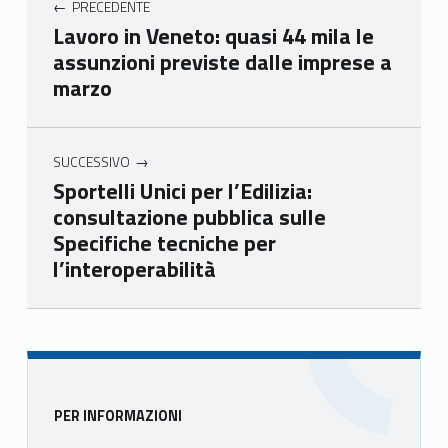
PRECEDENTE
mer
mer
mer
mer
Lavoro in Veneto: quasi 44 mila le
e
e
e
e
assunzioni previste dalle imprese a
Ven
Ven
Ven
Ven
marzo
eto
eto
eto
eto
SUCCESSIVO
Sportelli Unici per l’Edilizia:
consultazione pubblica sulle
Specifiche tecniche per
l’interoperabilità
Skip back to main navigation
Sidebar
PER INFORMAZIONI