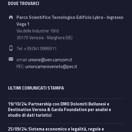
DOVE TROVARCI
Address:
Parco Scientifico Tecnologico Edificio Lybra - Ingresso
Vega 1
Via delle Industrie 19/d
30175 Venezia - Marghera (VE)
Phone number:
Tel. +39 041 0999311
Email address:
email:
unione@ven.camcom.it
PEC:
unioncamereveneto@pec.it
ULTIMI COMUNICATI STAMPA
19/10/24: Partnership con DMO Dolomiti Bellunesi e
Destination Verona & Garda Foundation per analisi e
studio di dati turistici
25/09/24: Sistema economico e legalità, regole e