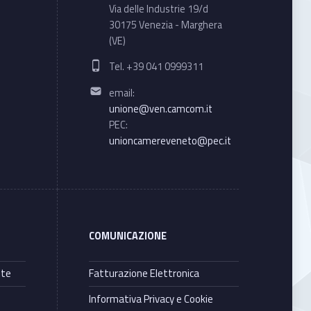
Via delle Industrie 19/d
30175 Venezia - Marghera
(VE)
Phone number:
Tel. +39 041 0999311
Email address:
email:
unione@ven.camcom.it
PEC:
unioncamereveneto@pec.it
COMUNICAZIONE
nte
Fatturazione Elettronica
Informativa Privacy e Cookie