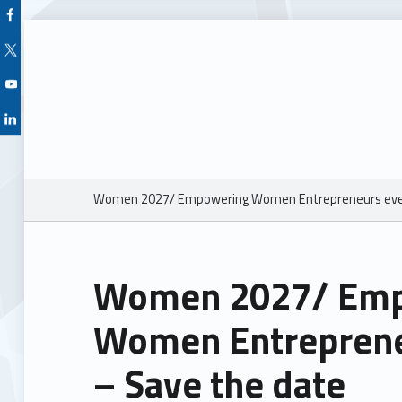
Facebook Unioncamere Veneto
Twitter Unioncamere Veneto
Youtube Unioncamere Veneto
Linkedin Unioncamere Veneto
Breadcrumbs navigation
Women 2027/ Empowering Women Entrepreneurs even
Women 2027/ Emp
Women Entreprene
– Save the date