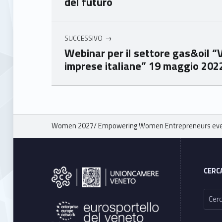
del futuro
Ven
Ven
eto
eto
SUCCESSIVO
Webinar per il settore gas&oil “
imprese italiane” 19 maggio 202
Skip back to main navigation
Breadcrumbs navigation
Women 2027/ Empowering Women Entrepreneurs even
Footer sidebar
CERC
Ricerca per: