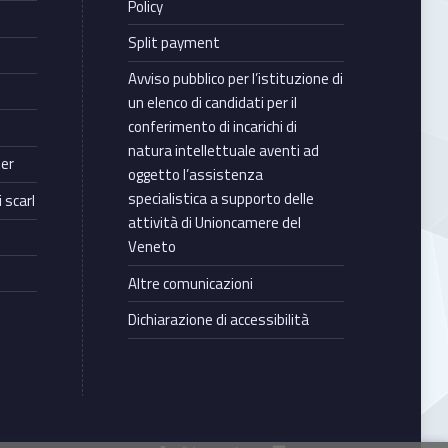
Policy
Split payment
Avviso pubblico per l’istituzione di
un elenco di candidati per il
conferimento di incarichi di
natura intellettuale aventi ad
ter
oggetto l’assistenza
specialistica a supporto delle
 scarl
attività di Unioncamere del
Veneto
Altre comunicazioni
Dichiarazione di accessibilità
Torna in cima ↑
Facebook Unioncamere Veneto
Twitter Unioncamere Veneto
Youtube Unioncamere Veneto
Linkedin Unioncamere Veneto