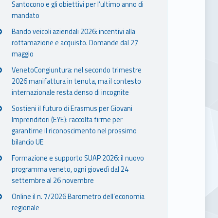
Santocono e gli obiettivi per l’ultimo anno di
mandato
Bando veicoli aziendali 2026: incentivi alla
rottamazione e acquisto. Domande dal 27
maggio
VenetoCongiuntura: nel secondo trimestre
2026 manifattura in tenuta, ma il contesto
internazionale resta denso di incognite
Sostieni il futuro di Erasmus per Giovani
Imprenditori (EYE): raccolta firme per
garantirne il riconoscimento nel prossimo
bilancio UE
Formazione e supporto SUAP 2026: il nuovo
programma veneto, ogni giovedì dal 24
settembre al 26 novembre
Online il n. 7/2026 Barometro dell’economia
regionale