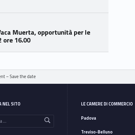
Ven
Ven
eto
eto
Vaca Muerta, opportunità per le
2 ore 16.00
t – Save the date
A NEL SITO
LE CAMERE DI COMMERCIO
Padova
Treviso-Belluno