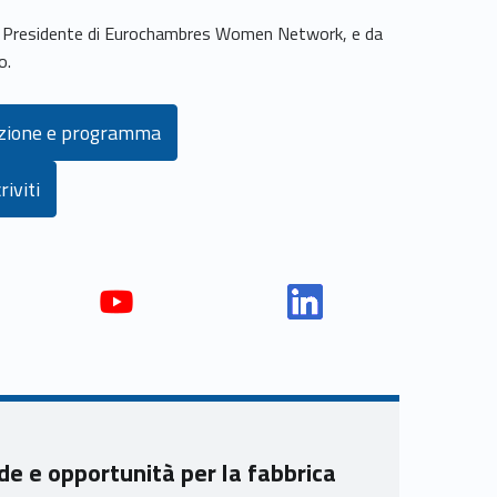
z, Presidente di Eurochambres Women Network, e da
o.
azione e programma
riviti
Yout
Link
ube
edin
Unio
Unio
nca
nca
mer
mer
ide e opportunità per la fabbrica
e
e