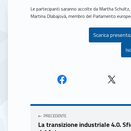
Le partecipanti saranno accolte da Martha Schult
Martina Dlabajová, membro del Parlamento europe
Scarica present
Isc
Face
Twit
book
ter
Navigazione articoli
Unio
Unio
nca
nca
PRECEDENTE
mer
mer
La transizione industriale 4.0. Sf
e
e