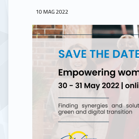
POSTED ON:
10
MAG
2022