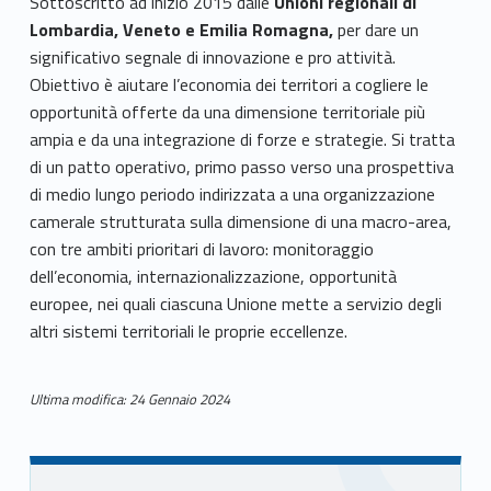
Sottoscritto ad inizio 2015 dalle
Unioni regionali di
r
Lombardia, Veneto e Emilia Romagna,
per dare un
e
significativo segnale di innovazione e pro attività.
Obiettivo è aiutare l’economia dei territori a cogliere le
g
opportunità offerte da una dimensione territoriale più
ampia e da una integrazione di forze e strategie. Si tratta
i
di un patto operativo, primo passo verso una prospettiva
o
di medio lungo periodo indirizzata a una organizzazione
camerale strutturata sulla dimensione di una macro-area,
n
con tre ambiti prioritari di lavoro: monitoraggio
a
dell’economia, internazionalizzazione, opportunità
europee, nei quali ciascuna Unione mette a servizio degli
l
altri sistemi territoriali le proprie eccellenze.
i
Ultima modifica: 24 Gennaio 2024
,
Skip back to main navigation
C