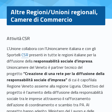
Altre Regioni/Unioni regionali,
Camere di Commercio
A
Attività CSR
l
L’Unione collabora con l’Unioncamere italiana e con gli
Sportelli
CSR
presenti in tutte le regioni italiane per la
t
diffusione della
responsabilità sociale d’impresa
.
r
Unioncamere del Veneto è partner tecnico del
progetto
“Creazione di una rete per la diffusione della
e
responsabilità sociale d’impresa”
di cui è capofilala
Regione Veneto assieme alla regione Liguria. Obiettivo del
R
progetto è l’aumento della diffusione della responsabilità
e
sociale tra le imprese attraverso il rafforzamento
dell’azione di coordinamento e scambio tra PA. Al
g
progetto hanno aderito: Ministero del Lavoro e delle