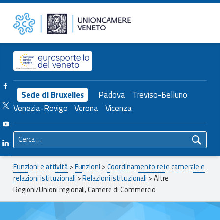
Primary Menu
Unioncamere del Veneto
Altre Regioni/Unioni regionali, Camere di Commercio – Unioncamere del Veneto
Header info sidebar
Facebook Unioncamere Veneto
Sede di Bruxelles
Padova
Treviso-Belluno
Twitter Unioncamere Veneto
Venezia-Rovigo
Verona
Vicenza
Youtube Unioncamere Veneto
Ricerca per:
Linkedin Unioncamere Veneto
Breadcrumbs navigation
Funzioni e attività
>
Funzioni
>
Coordinamento rete camerale e
relazioni istituzionali
>
Relazioni istituzionali
>
Altre
Regioni/Unioni regionali, Camere di Commercio