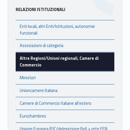
a
Sidebar
RELAZIONI ISTITUZIONALI
m
e
Enti locali, altri Enti/Istituzioni, autonomie
funzionali
r
Associazioni di categoria
e
Altre Regioni/Unioni regionali, Camere di
d
Commercio
i
Ministeri
C
Unioncamere Italiana
o
Camere di Commercio italiane all’estero
m
Eurochambres
m
Unione Europea (EIC/delegazione Bxl) + rete EEN