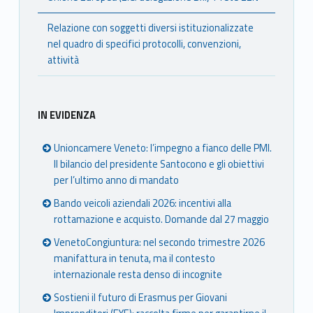
e
r
Relazione con soggetti diversi istituzionalizzate
nel quadro di specifici protocolli, convenzioni,
c
attività
i
o
IN EVIDENZA
Unioncamere Veneto: l’impegno a fianco delle PMI.
Il bilancio del presidente Santocono e gli obiettivi
per l’ultimo anno di mandato
Bando veicoli aziendali 2026: incentivi alla
rottamazione e acquisto. Domande dal 27 maggio
VenetoCongiuntura: nel secondo trimestre 2026
manifattura in tenuta, ma il contesto
internazionale resta denso di incognite
Sostieni il futuro di Erasmus per Giovani