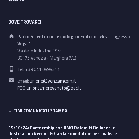
DOVE TROVARCI
Address:
Parco Scientifico Tecnologico Edificio Lybra - Ingresso
Vega 1
Via delle Industrie 19/d
30175 Venezia - Marghera (VE)
Phone number:
Tel. +39 041 0999311
Email address:
email:
unione@ven.camcom.it
PEC:
unioncamereveneto@pec.it
ULTIMI COMUNICATI STAMPA
19/10/24: Partnership con DMO Dolomiti Bellunesi e
Destination Verona & Garda Foundation per analisi e