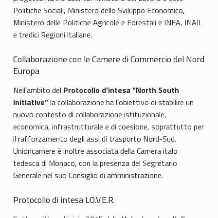
i
Politiche Sociali, Ministero dello Sviluppo Economico,
Ministero delle Politiche Agricole e Forestali e INEA, INAIL
o
e tredici Regioni italiane.
n
Collaborazione con le Camere di Commercio del Nord
i
Europa
/
Nell’ambito del
Protocollo d’intesa “North South
Initiative”
la collaborazione ha l’obiettivo di stabilire un
U
nuovo contesto di collaborazione istituzionale,
n
economica, infrastrutturale e di coesione, soprattutto per
il rafforzamento degli assi di trasporto Nord-Sud.
i
Unioncamere è inoltre associata della Camera italo
tedesca di Monaco, con la presenza del Segretario
o
Generale nel suo Consiglio di amministrazione.
n
Protocollo di intesa LO.V.E.R.
i