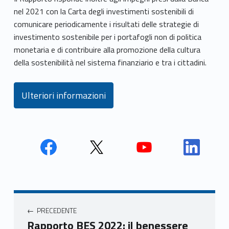
nel 2021 con la Carta degli investimenti sostenibili di
comunicare periodicamente i risultati delle strategie di
investimento sostenibile per i portafogli non di politica
monetaria e di contribuire alla promozione della cultura
della sostenibilità nel sistema finanziario e tra i cittadini.
Ulteriori informazioni
Face
Twit
Yout
Link
book
ter
ube
edin
Unio
Unio
Unio
Unio
Navigazione articoli
nca
nca
nca
nca
PRECEDENTE
mer
mer
mer
mer
Rapporto BES 2022: il benessere
e
e
e
e