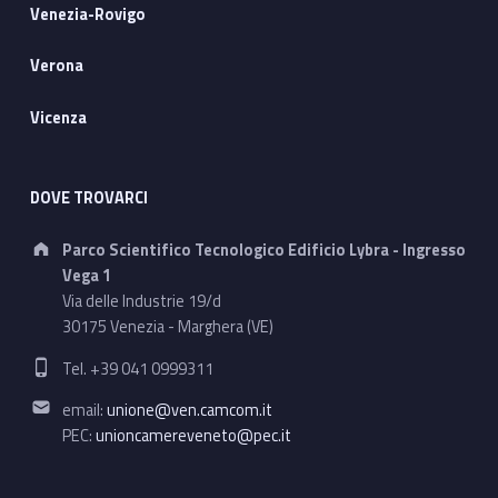
Venezia-Rovigo
Verona
Vicenza
DOVE TROVARCI
Address:
Parco Scientifico Tecnologico Edificio Lybra - Ingresso
Vega 1
Via delle Industrie 19/d
30175 Venezia - Marghera (VE)
Phone number:
Tel. +39 041 0999311
Email address:
email:
unione@ven.camcom.it
PEC:
unioncamereveneto@pec.it