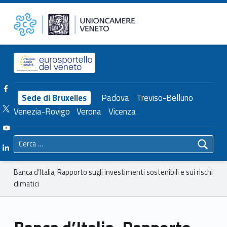
Primary Menu
Unioncamere del Veneto
Banca d’Italia, Rapporto sugli investimenti sostenibili e sui rischi climatici – Unioncamere del Veneto
Header info sidebar
Facebook Unioncamere Veneto
Sede di Bruxelles
Padova
Treviso-Belluno
Twitter Unioncamere Veneto
Venezia-Rovigo
Verona
Vicenza
Youtube Unioncamere Veneto
Ricerca per:
Linkedin Unioncamere Veneto
Breadcrumbs navigation
Banca d’Italia, Rapporto sugli investimenti sostenibili e sui rischi
climatici