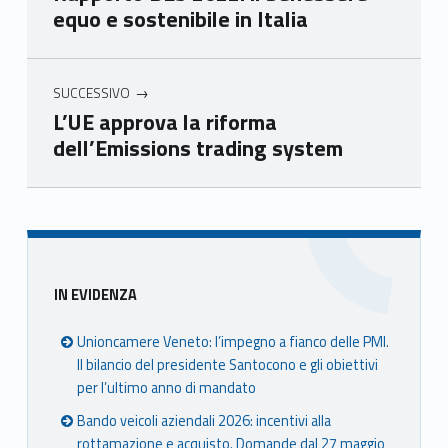
equo e sostenibile in Italia
Ven
Ven
Ven
Ven
eto
eto
eto
eto
SUCCESSIVO
L’UE approva la riforma
dell’Emissions trading system
Skip back to main navigation
Sidebar
IN EVIDENZA
Unioncamere Veneto: l’impegno a fianco delle PMI.
Il bilancio del presidente Santocono e gli obiettivi
per l’ultimo anno di mandato
Bando veicoli aziendali 2026: incentivi alla
rottamazione e acquisto. Domande dal 27 maggio