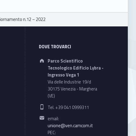
iornamento n.12 – 2022
DOVE TROVARCI
Address:
Parco Scientifico
Tecnologico Edificio Lybra -
Ingresso Vega 1
Via delle Industrie 19/d
30175 Venezia - Marghera
(VE)
Phone number:
Tel. +39 041 0999311
Email address:
email:
unione@ven.camcom.it
PEC: