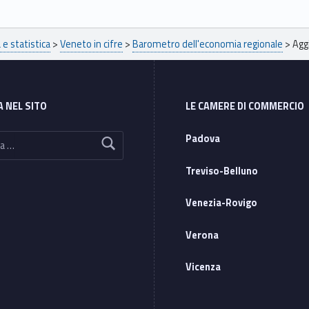
e statistica
>
Veneto in cifre
>
Barometro dell'economia regionale
>
Agg
A NEL SITO
LE CAMERE DI COMMERCIO
Padova
Treviso-Belluno
Venezia-Rovigo
Verona
Vicenza