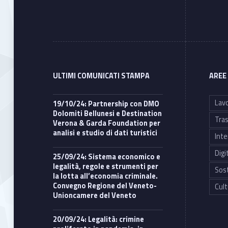
ULTIMI COMUNICATI STAMPA
AREE
Lavo
19/10/24: Partnership con DMO
Dolomiti Bellunesi e Destination
Tras
Verona & Garda Foundation per
analisi e studio di dati turistici
Inte
Digi
25/09/24: Sistema economico e
legalità, regole e strumenti per
Sost
la lotta all’economia criminale.
Convegno Regione del Veneto-
Cult
Unioncamere del Veneto
20/09/24: Legalità: crimine