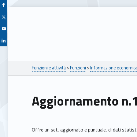
Facebook Unioncamere Veneto
Twitter Unioncamere Veneto
Youtube Unioncamere Veneto
Linkedin Unioncamere Veneto
Breadcrumbs navigation
Funzioni e attività
>
Funzioni
>
Informazione economica 
Aggiornamento n.
Offre un set, aggiornato e puntuale, di dati statistic