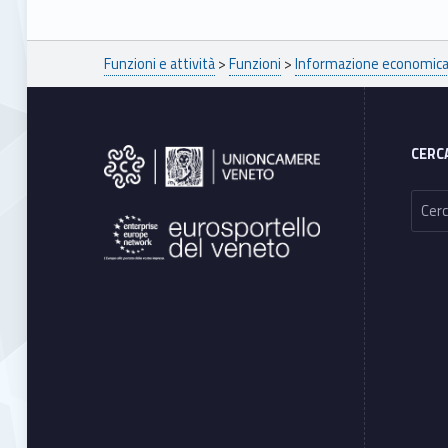
Breadcrumbs navigation
Funzioni e attività
>
Funzioni
>
Informazione economica 
Footer sidebar
CERC
Ricerca per: