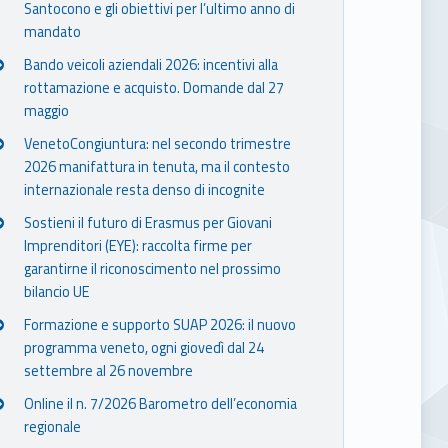
Santocono e gli obiettivi per l’ultimo anno di
mandato
Bando veicoli aziendali 2026: incentivi alla
rottamazione e acquisto. Domande dal 27
maggio
VenetoCongiuntura: nel secondo trimestre
2026 manifattura in tenuta, ma il contesto
internazionale resta denso di incognite
Sostieni il futuro di Erasmus per Giovani
Imprenditori (EYE): raccolta firme per
garantirne il riconoscimento nel prossimo
bilancio UE
Formazione e supporto SUAP 2026: il nuovo
programma veneto, ogni giovedì dal 24
settembre al 26 novembre
Online il n. 7/2026 Barometro dell’economia
regionale