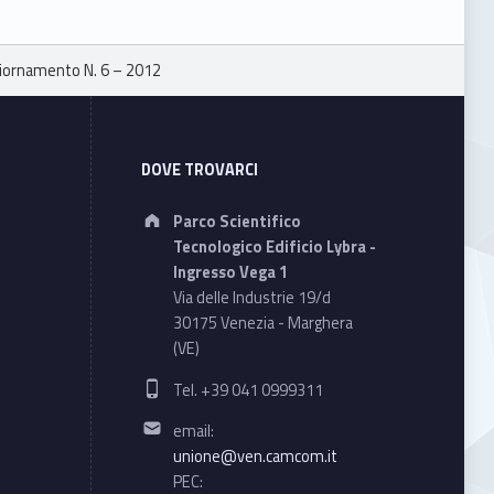
iornamento N. 6 – 2012
DOVE TROVARCI
Address:
Parco Scientifico
Tecnologico Edificio Lybra -
Ingresso Vega 1
Via delle Industrie 19/d
30175 Venezia - Marghera
(VE)
Phone number:
Tel. +39 041 0999311
Email address:
email:
unione@ven.camcom.it
PEC: