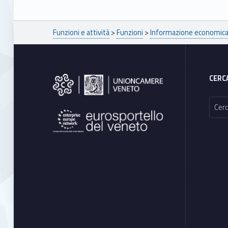
Breadcrumbs navigation
Funzioni e attività
>
Funzioni
>
Informazione economica 
Footer sidebar
CERC
Ricerca per: