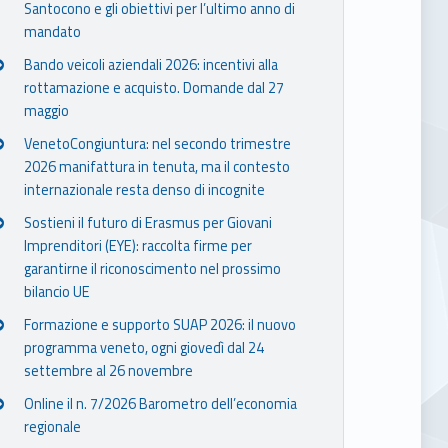
Santocono e gli obiettivi per l’ultimo anno di
mandato
Bando veicoli aziendali 2026: incentivi alla
rottamazione e acquisto. Domande dal 27
maggio
VenetoCongiuntura: nel secondo trimestre
2026 manifattura in tenuta, ma il contesto
internazionale resta denso di incognite
Sostieni il futuro di Erasmus per Giovani
Imprenditori (EYE): raccolta firme per
garantirne il riconoscimento nel prossimo
bilancio UE
Formazione e supporto SUAP 2026: il nuovo
programma veneto, ogni giovedì dal 24
settembre al 26 novembre
Online il n. 7/2026 Barometro dell’economia
regionale