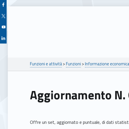
Facebook Unioncamere Veneto
Twitter Unioncamere Veneto
Youtube Unioncamere Veneto
Linkedin Unioncamere Veneto
Breadcrumbs navigation
Funzioni e attività
>
Funzioni
>
Informazione economica 
Aggiornamento N.
Offre un set, aggiornato e puntuale, di dati statistic