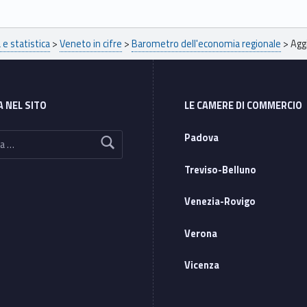
e statistica
>
Veneto in cifre
>
Barometro dell'economia regionale
>
Agg
A NEL SITO
LE CAMERE DI COMMERCIO
Padova
Treviso-Belluno
Venezia-Rovigo
Verona
Vicenza