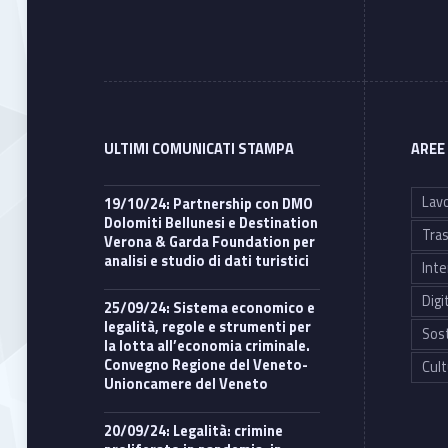
ULTIMI COMUNICATI STAMPA
AREE
Lavo
19/10/24: Partnership con DMO
Dolomiti Bellunesi e Destination
Tras
Verona & Garda Foundation per
analisi e studio di dati turistici
Inte
Digi
25/09/24: Sistema economico e
legalità, regole e strumenti per
Sost
la lotta all’economia criminale.
Convegno Regione del Veneto-
Cult
Unioncamere del Veneto
20/09/24: Legalità: crimine