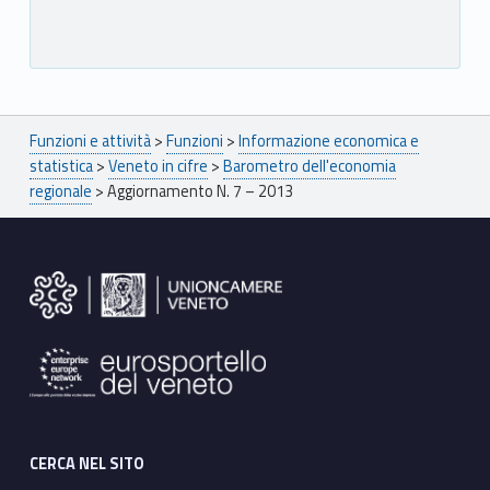
Breadcrumbs navigation
Funzioni e attività
>
Funzioni
>
Informazione economica e
statistica
>
Veneto in cifre
>
Barometro dell'economia
regionale
>
Aggiornamento N. 7 – 2013
Footer sidebar
CERCA NEL SITO