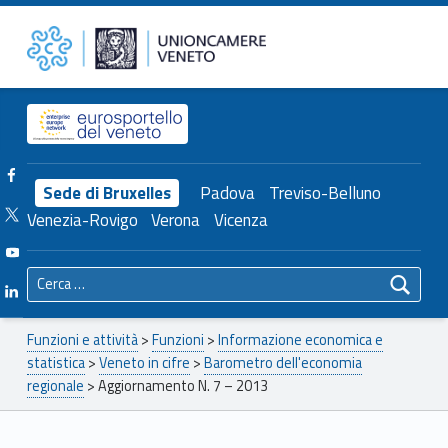
Primary Menu
Unioncamere del Veneto
Aggiornamento N. 7 – 2013 – Unioncamere del Veneto
Header info sidebar
Facebook Unioncamere Veneto
Sede di Bruxelles
Padova
Treviso-Belluno
Twitter Unioncamere Veneto
Venezia-Rovigo
Verona
Vicenza
Youtube Unioncamere Veneto
Ricerca per:
Linkedin Unioncamere Veneto
Breadcrumbs navigation
Funzioni e attività
>
Funzioni
>
Informazione economica e
statistica
>
Veneto in cifre
>
Barometro dell'economia
regionale
>
Aggiornamento N. 7 – 2013