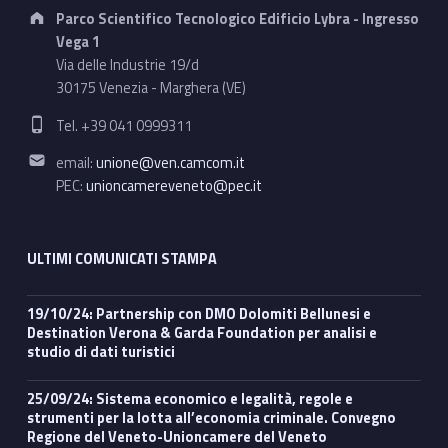
Address:
Parco Scientifico Tecnologico Edificio Lybra - Ingresso
Vega 1
Via delle Industrie 19/d
30175 Venezia - Marghera (VE)
Phone number:
Tel. +39 041 0999311
Email address:
email:
unione@ven.camcom.it
PEC:
unioncamereveneto@pec.it
ULTIMI COMUNICATI STAMPA
19/10/24: Partnership con DMO Dolomiti Bellunesi e
Destination Verona & Garda Foundation per analisi e
studio di dati turistici
25/09/24: Sistema economico e legalità, regole e
strumenti per la lotta all’economia criminale. Convegno
Regione del Veneto-Unioncamere del Veneto