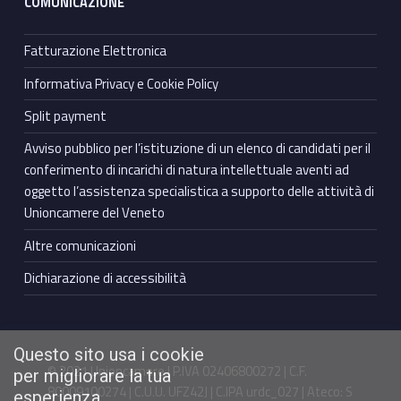
COMUNICAZIONE
Fatturazione Elettronica
Informativa Privacy e Cookie Policy
Split payment
Avviso pubblico per l’istituzione di un elenco di candidati per il
conferimento di incarichi di natura intellettuale aventi ad
oggetto l’assistenza specialistica a supporto delle attività di
Unioncamere del Veneto
Altre comunicazioni
Dichiarazione di accessibilità
Questo sito usa i cookie
© 2021 Unioncamere | P.IVA 02406800272 | C.F.
per migliorare la tua
80009100274 | C.U.U. UFZ42J | C.IPA urdc_027 | Ateco: S
esperienza