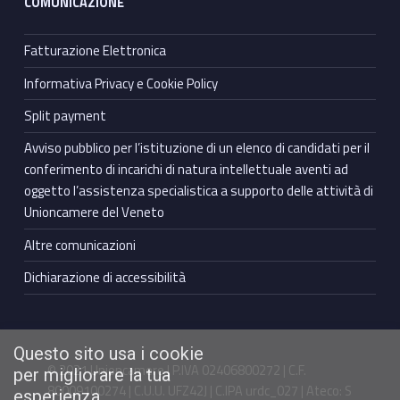
COMUNICAZIONE
Fatturazione Elettronica
Informativa Privacy e Cookie Policy
Split payment
Avviso pubblico per l’istituzione di un elenco di candidati per il
conferimento di incarichi di natura intellettuale aventi ad
oggetto l’assistenza specialistica a supporto delle attività di
Unioncamere del Veneto
Altre comunicazioni
Dichiarazione di accessibilità
Questo sito usa i cookie
© 2021 Unioncamere | P.IVA 02406800272 | C.F.
per migliorare la tua
80009100274 | C.U.U. UFZ42J | C.IPA urdc_027 | Ateco: S
esperienza