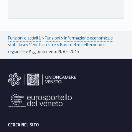
Breadcrumbs navigation
Funzioni e attività
>
Funzioni
>
Informazione economica e
statistica
>
Veneto in cifre
>
Barometro dell'economia
regionale
>
Aggiornamento N. 8 – 2015
Footer sidebar
CERCA NEL SITO