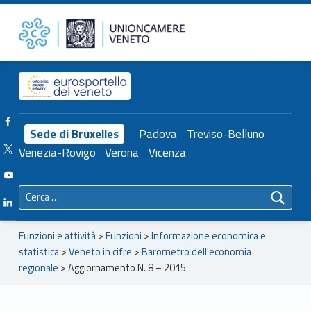
Primary Menu
Unioncamere del Veneto
Aggiornamento N. 8 – 2015 – Unioncamere del Veneto
Header info sidebar
Facebook Unioncamere Veneto
Sede di Bruxelles
Padova
Treviso-Belluno
Twitter Unioncamere Veneto
Venezia-Rovigo
Verona
Vicenza
Youtube Unioncamere Veneto
Ricerca per:
Linkedin Unioncamere Veneto
Breadcrumbs navigation
Funzioni e attività
>
Funzioni
>
Informazione economica e
statistica
>
Veneto in cifre
>
Barometro dell'economia
regionale
>
Aggiornamento N. 8 – 2015