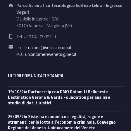
Address:
Parco Scientifico Tecnologico Edificio Lybra - Ingresso
Vega 1
Via delle Industrie 19/d
30175 Venezia - Marghera (VE)
Phone number:
Tel. +39 041 0999311
Email address:
email:
unione@ven.camcom.it
PEC:
unioncamereveneto@pec.it
ULTIMI COMUNICATI STAMPA
19/10/24: Partnership con DMO Dolomiti Bellunesi e
Destination Verona & Garda Foundation per analisi e
studio di dati turistici
25/09/24: Sistema economico e legalità, regole e
strumenti per la lotta all’economia criminale. Convegno
Regione del Veneto-Unioncamere del Veneto