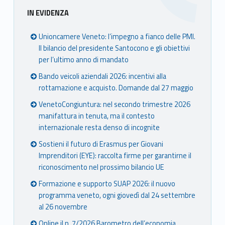
Sidebar
IN EVIDENZA
Unioncamere Veneto: l’impegno a fianco delle PMI.
Il bilancio del presidente Santocono e gli obiettivi
per l’ultimo anno di mandato
Bando veicoli aziendali 2026: incentivi alla
rottamazione e acquisto. Domande dal 27 maggio
VenetoCongiuntura: nel secondo trimestre 2026
manifattura in tenuta, ma il contesto
internazionale resta denso di incognite
Sostieni il futuro di Erasmus per Giovani
Imprenditori (EYE): raccolta firme per garantirne il
riconoscimento nel prossimo bilancio UE
Formazione e supporto SUAP 2026: il nuovo
programma veneto, ogni giovedì dal 24 settembre
al 26 novembre
Online il n. 7/2026 Barometro dell’economia