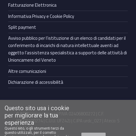
Fatturazione Elettronica
Informativa Privacy e Cookie Policy
Split payment
Avviso pubblico per l’istituzione di un elenco di candidati per il
conferimento di incarichi di natura intellettuale aventi ad
oggetto l’assistenza specialistica a supporto delle attività di
Unioncamere del Veneto
Altre comunicazioni
Dichiarazione di accessibilità
Questo sito usa i cookie
© 2021 Unioncamere | P.IVA 02406800272 | C.F.
per migliorare la tua
80009100274 | C.U.U. UFZ42J | C.IPA urdc_027 | Ateco: S
esperienza
94.11.00
Questo sito, o gli strumenti terzi da
questo utilizzati, per il corretto