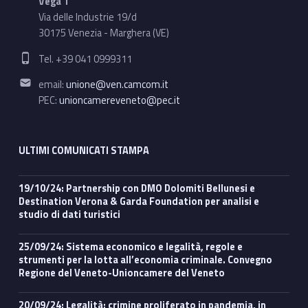
Vega 1
Via delle Industrie 19/d
30175 Venezia - Marghera (VE)
Phone number:
Tel. +39 041 0999311
Email address:
email:
unione@ven.camcom.it
PEC:
unioncamereveneto@pec.it
ULTIMI COMUNICATI STAMPA
19/10/24: Partnership con DMO Dolomiti Bellunesi e
Destination Verona & Garda Foundation per analisi e
studio di dati turistici
25/09/24: Sistema economico e legalità, regole e
strumenti per la lotta all’economia criminale. Convegno
Regione del Veneto-Unioncamere del Veneto
20/09/24: Legalità: crimine proliferato in pandemia, in