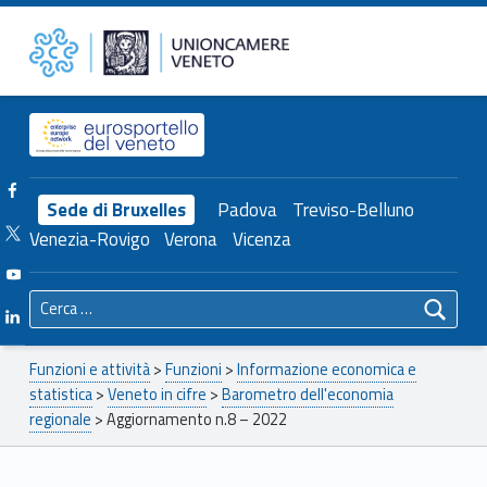
Primary Menu
Unioncamere del Veneto
Aggiornamento n.8 – 2022 – Unioncamere del Veneto
Header info sidebar
Facebook Unioncamere Veneto
Sede di Bruxelles
Padova
Treviso-Belluno
Twitter Unioncamere Veneto
Venezia-Rovigo
Verona
Vicenza
Youtube Unioncamere Veneto
Ricerca per:
Linkedin Unioncamere Veneto
Breadcrumbs navigation
Funzioni e attività
>
Funzioni
>
Informazione economica e
statistica
>
Veneto in cifre
>
Barometro dell'economia
regionale
>
Aggiornamento n.8 – 2022