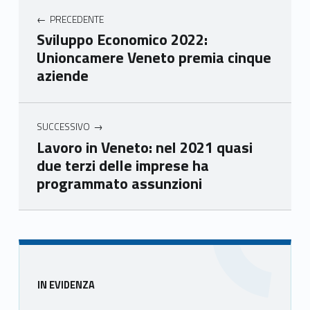
nca
nca
nca
nca
PRECEDENTE
mer
mer
mer
mer
Sviluppo Economico 2022:
e
e
e
e
Unioncamere Veneto premia cinque
Ven
Ven
Ven
Ven
aziende
eto
eto
eto
eto
SUCCESSIVO
Lavoro in Veneto: nel 2021 quasi
due terzi delle imprese ha
programmato assunzioni
Skip back to main navigation
Sidebar
IN EVIDENZA