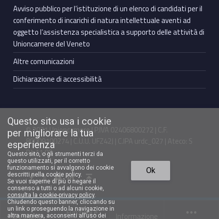
Avviso pubblico per l’istituzione di un elenco di candidati per il
conferimento di incarichi di natura intellettuale aventi ad
oggetto l’assistenza specialistica a supporto delle attività di
Unioncamere del Veneto
Altre comunicazioni
Dichiarazione di accessibilità
Questo sito usa i cookie
© 2021 Unioncamere | P.IVA 02406800272 | C.F.
per migliorare la tua
80009100274 | C.U.U. UFZ42J | C.IPA urdc_027 | Ateco: S
esperienza
94.11.00
Questo sito, o gli strumenti terzi da
questo utilizzati, per il corretto
Torna in cima ↑
funzionamento si avvalgono dei cookie
Ok
Facebook Unioncamere Veneto
Twitter Unioncamere Veneto
Youtube Unioncamere Veneto
Linkedin Unioncamere Veneto
descritti nella cookie policy.
Se vuoi saperne di più o negare il
consenso a tutti o ad alcuni cookie,
consulta la cookie-privacy policy
.
Chiudendo questo banner, cliccando su
un link o proseguendo la navigazione in
Funzioni e
Chi siamo
Informazione
altra maniera, acconsenti all’uso dei