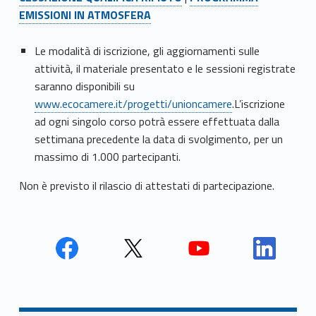
EMISSIONI IN ATMOSFERA
Le modalità di iscrizione, gli aggiornamenti sulle
attività, il materiale presentato e le sessioni registrate
saranno disponibili su
www.ecocamere.it/progetti/unioncamere
.L’iscrizione
ad ogni singolo corso potrà essere effettuata dalla
settimana precedente la data di svolgimento, per un
massimo di 1.000 partecipanti.
Non è previsto il rilascio di attestati di partecipazione.
Face
Twit
Yout
Link
book
ter
ube
edin
Unio
Unio
Unio
Unio
Navigazione articoli