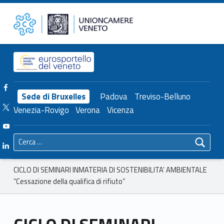
Primary Menu
Unioncamere del Veneto
CICLO DI SEMINARI INMATERIA DI SOSTENIBILITA’ AMBIENTALE “Cessazione della qualifica di rifiuto” – Unioncamere del Veneto
Header info sidebar
Facebook Unioncamere Veneto
Sede di Bruxelles
Padova
Treviso-Belluno
Twitter Unioncamere Veneto
Venezia-Rovigo
Verona
Vicenza
Youtube Unioncamere Veneto
Ricerca per:
Linkedin Unioncamere Veneto
Breadcrumbs navigation
CICLO DI SEMINARI INMATERIA DI SOSTENIBILITA’ AMBIENTALE
“Cessazione della qualifica di rifiuto”