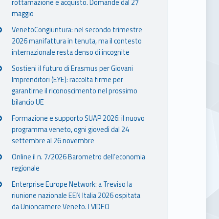
rottamazione e acquisto. Domande dal 27
maggio
VenetoCongiuntura: nel secondo trimestre
2026 manifattura in tenuta, ma il contesto
internazionale resta denso di incognite
Sostieni il futuro di Erasmus per Giovani
Imprenditori (EYE): raccolta firme per
garantirne il riconoscimento nel prossimo
bilancio UE
Formazione e supporto SUAP 2026: il nuovo
programma veneto, ogni giovedì dal 24
settembre al 26 novembre
Online il n. 7/2026 Barometro dell’economia
regionale
Enterprise Europe Network: a Treviso la
riunione nazionale EEN Italia 2026 ospitata
da Unioncamere Veneto. I VIDEO