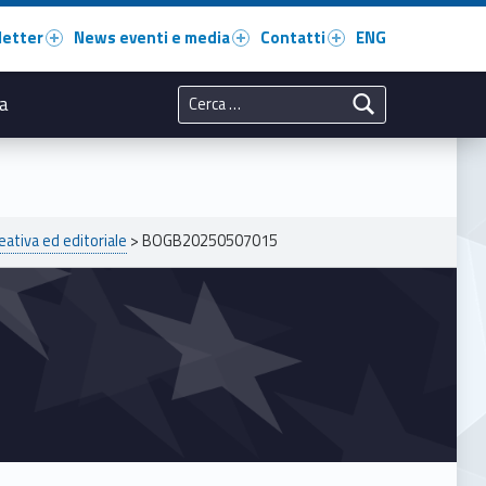
letter
News eventi e media
Contatti
ENG
Ricerca per:
a
eativa ed editoriale
>
BOGB20250507015