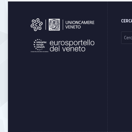
Footer sidebar
CERC
Ricerca per: