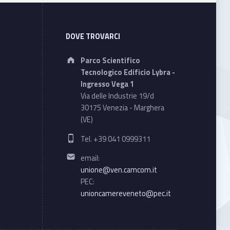
DOVE TROVARCI
Address:
Parco Scientifico
Tecnologico Edificio Lybra -
Ingresso Vega 1
Via delle Industrie 19/d
30175 Venezia - Marghera
(VE)
Phone number:
Tel. +39 041 0999311
Email address:
email:
unione@ven.camcom.it
PEC:
unioncamereveneto@pec.it