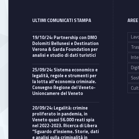
ULTIMI COMUNICATI STAMPA
AREE
Lavo
19/10/24: Partnership con DMO
Dolomiti Bellunesi e Destination
Tras
Verona & Garda Foundation per
analisi e studio di dati turistici
Inte
Digi
25/09/24: Sistema economico e
legalità, regole e strumenti per
Sost
la lotta all’economia criminale.
Convegno Regione del Veneto-
Cult
Unioncamere del Veneto
20/09/24: Legalità: crimine
proliferato in pandemia, in
Veneto quasi 56.000 reati spia
nel 2022-2023. Ricerca di Libera
“Sguardo d’insieme. Storie, dati
e analisi sulla criminalità in