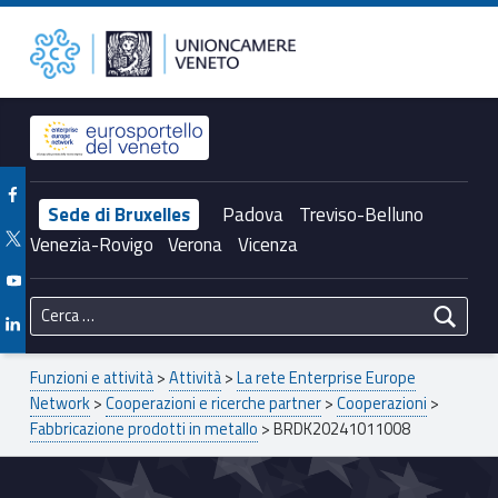
Primary Menu
BRDK20241011008 – Unioncamere del Veneto
Unioncamere del Veneto
Header info sidebar
Facebook Unioncamere Veneto
Sede di Bruxelles
Padova
Treviso-Belluno
Twitter Unioncamere Veneto
Venezia-Rovigo
Verona
Vicenza
Youtube Unioncamere Veneto
Ricerca per:
Linkedin Unioncamere Veneto
Breadcrumbs navigation
Funzioni e attività
>
Attività
>
La rete Enterprise Europe
Network
>
Cooperazioni e ricerche partner
>
Cooperazioni
>
Fabbricazione prodotti in metallo
>
BRDK20241011008