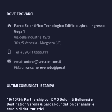
DOVE TROVARCI
Address:
Parco Scientifico Tecnologico Edificio Lybra - Ingresso
Vega 1
Via delle Industrie 19/d
30175 Venezia - Marghera (VE)
Phone number:
Tel. +39 041 0999311
Email address:
email:
unione@ven.camcom.it
PEC:
unioncamereveneto@pec.it
ULTIMI COMUNICATI STAMPA
19/10/24: Partnership con DMO Dolomiti Bellunesi e
Destination Verona & Garda Foundation per analisi e
studio di dati turistici