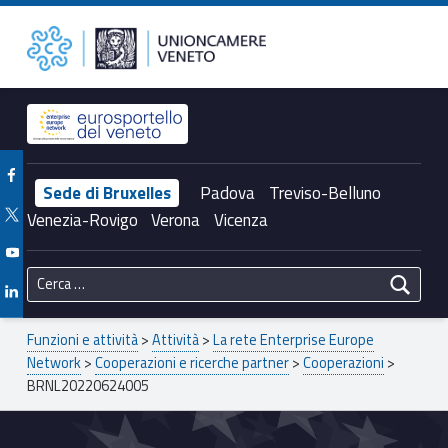
Primary Menu
BRNL20220624005 – Unioncamere del Veneto
Unioncamere del Veneto
Header info sidebar
Facebook Unioncamere Veneto
Sede di Bruxelles
Padova
Treviso-Belluno
Twitter Unioncamere Veneto
Venezia-Rovigo
Verona
Vicenza
Youtube Unioncamere Veneto
Ricerca per:
Linkedin Unioncamere Veneto
Breadcrumbs navigation
Funzioni e attività
>
Attività
>
La rete Enterprise Europe
Network
>
Cooperazioni e ricerche partner
>
Cooperazioni
>
BRNL20220624005