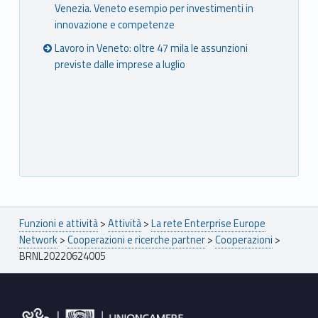
Venezia. Veneto esempio per investimenti in
innovazione e competenze
Lavoro in Veneto: oltre 47 mila le assunzioni
previste dalle imprese a luglio
Breadcrumbs navigation
Funzioni e attività
>
Attività
>
La rete Enterprise Europe
Network
>
Cooperazioni e ricerche partner
>
Cooperazioni
>
BRNL20220624005
Footer sidebar