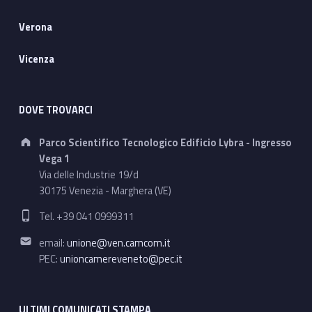
Verona
Vicenza
DOVE TROVARCI
Address:
Parco Scientifico Tecnologico Edificio Lybra - Ingresso
Vega 1
Via delle Industrie 19/d
30175 Venezia - Marghera (VE)
Phone number:
Tel. +39 041 0999311
Email address:
email:
unione@ven.camcom.it
PEC:
unioncamereveneto@pec.it
ULTIMI COMUNICATI STAMPA