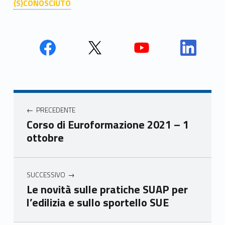
(S)CONOSCIUTO
Face
Twit
Yout
Link
book
ter
ube
edin
Unio
Unio
Unio
Unio
Navigazione articoli
nca
nca
nca
nca
PRECEDENTE
mer
mer
mer
mer
Corso di Euroformazione 2021 – 1
e
e
e
e
ottobre
Ven
Ven
Ven
Ven
eto
eto
eto
eto
SUCCESSIVO
Le novità sulle pratiche SUAP per
l’edilizia e sullo sportello SUE
Skip back to main navigation