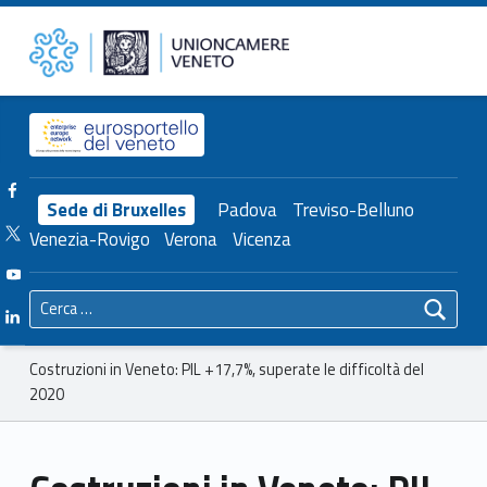
Primary Menu
Unioncamere del Veneto
Costruzioni in Veneto: PIL +17,7%, superate le difficoltà del 2020 – Unioncamere del Veneto
Header info sidebar
Facebook Unioncamere Veneto
Sede di Bruxelles
Padova
Treviso-Belluno
Twitter Unioncamere Veneto
Venezia-Rovigo
Verona
Vicenza
Youtube Unioncamere Veneto
Ricerca per:
Linkedin Unioncamere Veneto
Breadcrumbs navigation
Costruzioni in Veneto: PIL +17,7%, superate le difficoltà del
2020