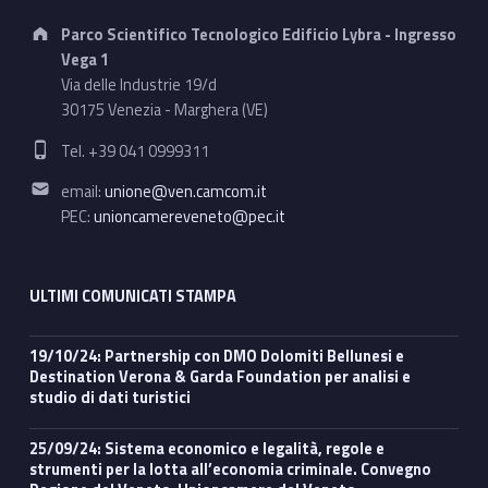
Address:
Parco Scientifico Tecnologico Edificio Lybra - Ingresso
Vega 1
Via delle Industrie 19/d
30175 Venezia - Marghera (VE)
Phone number:
Tel. +39 041 0999311
Email address:
email:
unione@ven.camcom.it
PEC:
unioncamereveneto@pec.it
ULTIMI COMUNICATI STAMPA
19/10/24: Partnership con DMO Dolomiti Bellunesi e
Destination Verona & Garda Foundation per analisi e
studio di dati turistici
25/09/24: Sistema economico e legalità, regole e
strumenti per la lotta all’economia criminale. Convegno