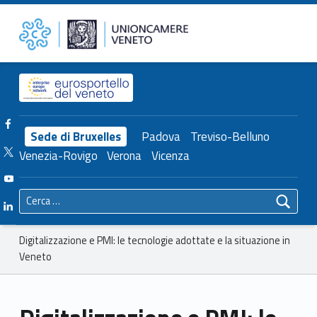
Primary Menu
Unioncamere del Veneto
Digitalizzazione e PMI: le tecnologie adottate e la situazione in Veneto – Unioncamere del Veneto
Header info sidebar
Facebook Unioncamere Veneto
Sede di Bruxelles
Padova
Treviso-Belluno
Twitter Unioncamere Veneto
Venezia-Rovigo
Verona
Vicenza
Youtube Unioncamere Veneto
Ricerca per:
Linkedin Unioncamere Veneto
Breadcrumbs navigation
Digitalizzazione e PMI: le tecnologie adottate e la situazione in
Veneto