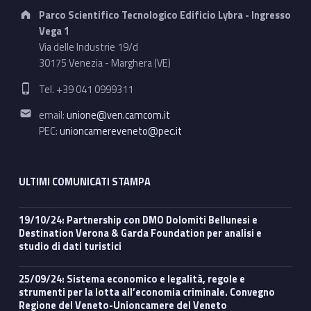
Address:
Parco Scientifico Tecnologico Edificio Lybra - Ingresso
Vega 1
Via delle Industrie 19/d
30175 Venezia - Marghera (VE)
Phone number:
Tel. +39 041 0999311
Email address:
email:
unione@ven.camcom.it
PEC:
unioncamereveneto@pec.it
ULTIMI COMUNICATI STAMPA
19/10/24: Partnership con DMO Dolomiti Bellunesi e
Destination Verona & Garda Foundation per analisi e
studio di dati turistici
25/09/24: Sistema economico e legalità, regole e
strumenti per la lotta all’economia criminale. Convegno
Regione del Veneto-Unioncamere del Veneto