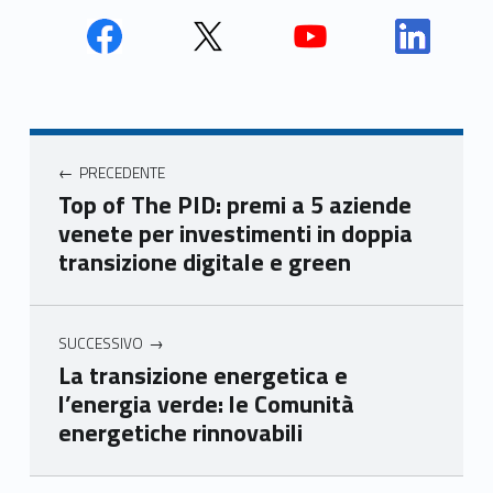
Face
Twit
Yout
Link
book
ter
ube
edin
Unio
Unio
Unio
Unio
Navigazione articoli
nca
nca
nca
nca
PRECEDENTE
mer
mer
mer
mer
Top of The PID: premi a 5 aziende
e
e
e
e
venete per investimenti in doppia
Ven
Ven
Ven
Ven
transizione digitale e green
eto
eto
eto
eto
SUCCESSIVO
La transizione energetica e
l’energia verde: le Comunità
energetiche rinnovabili
Skip back to main navigation