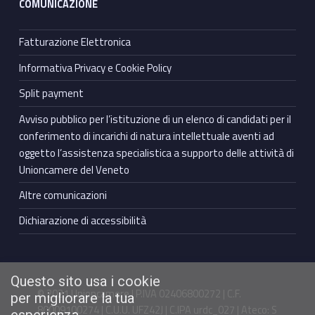
COMUNICAZIONE
Fatturazione Elettronica
Informativa Privacy e Cookie Policy
Split payment
Avviso pubblico per l’istituzione di un elenco di candidati per il
conferimento di incarichi di natura intellettuale aventi ad
oggetto l’assistenza specialistica a supporto delle attività di
Unioncamere del Veneto
Altre comunicazioni
Dichiarazione di accessibilità
Questo sito usa i cookie
© 2021 Unioncamere | P.IVA 02406800272 | C.F.
per migliorare la tua
80009100274 | C.U.U. UFZ42J | C.IPA urdc_027 | Ateco: S