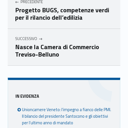
PRECEDENTE
mer
mer
mer
mer
Progetto BUGS, competenze verdi
e
e
e
e
per il rilancio dell’edilizia
Ven
Ven
Ven
Ven
eto
eto
eto
eto
SUCCESSIVO
Nasce la Camera di Commercio
Treviso-Belluno
Skip back to main navigation
Sidebar
IN EVIDENZA
Unioncamere Veneto: l’impegno a fianco delle PMI.
Il bilancio del presidente Santocono e gli obiettivi
per l’ultimo anno di mandato