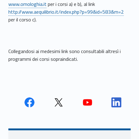
www.omologhia.it
per i corsi a) e b), al link
http://www.aequilibrio.it/index.php?p=99&id=583&m=2
per il corso c).
Collegandosi ai medesimi link sono consultabili altresì i
programmi dei corsi sopraindicati.
Face
Twit
Yout
Link
book
ter
ube
edin
Unio
Unio
Unio
Unio
Navigazione articoli
nca
nca
nca
nca