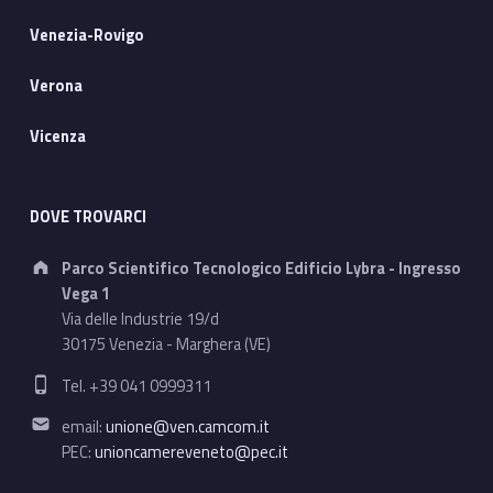
Venezia-Rovigo
Verona
Vicenza
DOVE TROVARCI
Address:
Parco Scientifico Tecnologico Edificio Lybra - Ingresso
Vega 1
Via delle Industrie 19/d
30175 Venezia - Marghera (VE)
Phone number:
Tel. +39 041 0999311
Email address:
email:
unione@ven.camcom.it
PEC:
unioncamereveneto@pec.it