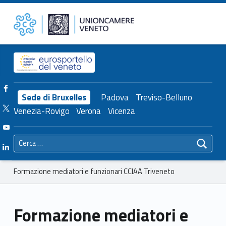
Primary Menu
Unioncamere del Veneto
Formazione mediatori e funzionari CCIAA Triveneto – Unioncamere del Veneto
Header info sidebar
Facebook Unioncamere Veneto
Sede di Bruxelles
Padova
Treviso-Belluno
Twitter Unioncamere Veneto
Venezia-Rovigo
Verona
Vicenza
Youtube Unioncamere Veneto
Ricerca per:
Linkedin Unioncamere Veneto
Breadcrumbs navigation
Formazione mediatori e funzionari CCIAA Triveneto
Formazione mediatori e