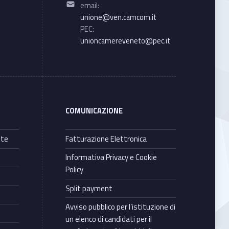
Email address:
email:
unione@ven.camcom.it
PEC:
unioncamereveneto@pec.it
COMUNICAZIONE
nte
Fatturazione Elettronica
Informativa Privacy e Cookie
Policy
Split payment
Avviso pubblico per l’istituzione di
un elenco di candidati per il