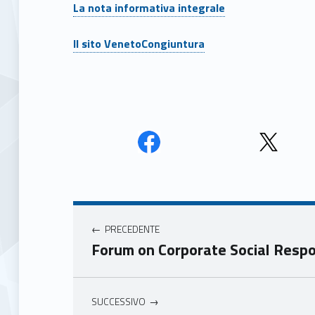
La nota informativa integrale
Il sito VenetoCongiuntura
Face
Twit
book
ter
Navigazione articoli
Unio
Unio
nca
nca
PRECEDENTE
mer
mer
Forum on Corporate Social Respon
e
e
Ven
Ven
eto
eto
SUCCESSIVO