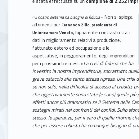
è stata effettuata su un
campione di 2.252 imp
«
Non si spiega
Il nostro sistema ha bisogno di fiducia».
altrimenti per
Fernando Zilio, presidente di
l’apparente contrasto tra i
Unioncamere Veneto,
dati in miglioramento relativi a produzione,
fatturato estero ed occupazione e le
aspettative, in peggioramento, degli imprenditori
per i prossimi tre mesi
.
«
La crisi di fiducia che ha
investito la nostra imprenditoria, soprattutto quel
grave ostacolo alla tanto attesa ripresa. Una crisi d
se non solo, nella difficoltà di accesso al credito, 
che oggettivamente sono state (e sono) quelle più 
effetti ancor più drammatici se il Sistema delle 
sostegni mirati nei confronti dei confidi. Sullo sfo
stesso, le speranze, per il varo di quelle riforme c
che per essere robusta ha comunque bisogno di una 