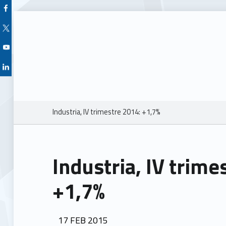
Facebook Unioncamere Veneto
Twitter Unioncamere Veneto
Youtube Unioncamere Veneto
Linkedin Unioncamere Veneto
Breadcrumbs navigation
Industria, IV trimestre 2014: +1,7%
Industria, IV trime
+1,7%
POSTED ON:
17
FEB
2015