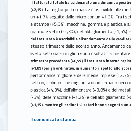
Il fatturato totale ha evidenziato una dinamica positi
. La miglior performance è ascrivibile alle med
(+2,1%)
un +1,7% seguite dalle micro con un +1,3%. Tra i set
e stampa (+5,3%), macchine, gomma e plastica e alim
marmo e vetro (-2,3%), dell’abbigliamento (-1,5%) e
del fatturato è ascrivibile all’andamento delle vendite 
stesso trimestre dello scorso anno. Andamento det
livello settoriale i migliori sono risultati l’alimentar
trimestre precedente (+0,5%) il fatturato interno regis
(+1,8%) per gli ordinativi, in aumento rispetto allo sco
performance migliore è delle medie imprese (+2,7%),
settori, le dinamiche migliori si riconfermano nei 
plastica (+4,3%), dell’alimentare (+3,8%) e dei metal
(-5%), delle macchine (-1,2%) e dell’abbigliamento (
(+1,1%), mentre gli ordinativi esteri hanno segnato un +
Il comunicato stampa