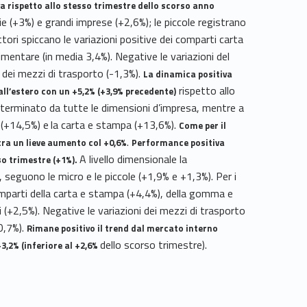
va rispetto allo stesso trimestre dello scorso anno
ie (+3%) e grandi imprese (+2,6%); le piccole registrano
tori spiccano le variazioni positive dei comparti carta
entare (in media 3,4%). Negative le variazioni del
 dei mezzi di trasporto (-1,3%).
La dinamica positiva
rispetto allo
all’estero con un +5,2% (+3,9% precedente)
erminato da tutte le dimensioni d’impresa, mentre a
e (+14,5%) e
la carta e stampa (+13,6%).
Come per il
.
tra un lieve aumento col +0,6%
Performance positiva
A livello dimensionale la
rso trimestre (+1%).
 seguono le micro e le piccole (+1,9% e +1,3%). Per i
comparti della carta e stampa (+4,4%), della gomma e
li (+2,5%). Negative le variazioni dei mezzi di trasporto
-0,7%).
Rimane positivo il trend dal mercato interno
dello scorso trimestre).
3,2% (inferiore al +2,6%