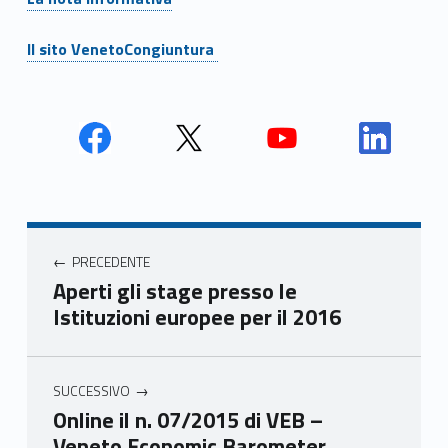
Il sito VenetoCongiuntura
Face
Twit
Yout
Link
book
ter
ube
edin
Unio
Unio
Unio
Unio
Navigazione articoli
nca
nca
nca
nca
PRECEDENTE
mer
mer
mer
mer
Aperti gli stage presso le
e
e
e
e
Istituzioni europee per il 2016
Ven
Ven
Ven
Ven
eto
eto
eto
eto
SUCCESSIVO
Online il n. 07/2015 di VEB –
Veneto Economic Barometer