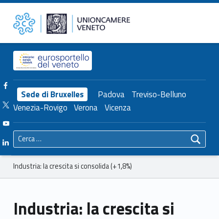
Primary Menu
Unioncamere del Veneto
Industria: la crescita si consolida (+1,8%) – Unioncamere del Veneto
Header info sidebar
Facebook Unioncamere Veneto
Sede di Bruxelles
Padova
Treviso-Belluno
Twitter Unioncamere Veneto
Venezia-Rovigo
Verona
Vicenza
Youtube Unioncamere Veneto
Ricerca per:
Linkedin Unioncamere Veneto
Breadcrumbs navigation
Industria: la crescita si consolida (+1,8%)
Industria: la crescita si