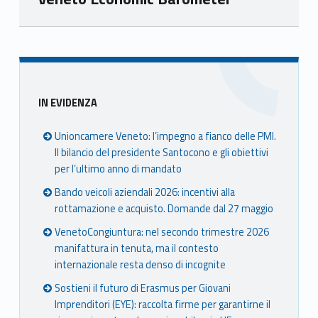
Skip back to main navigation
Sidebar
IN EVIDENZA
Unioncamere Veneto: l’impegno a fianco delle PMI.
Il bilancio del presidente Santocono e gli obiettivi
per l’ultimo anno di mandato
Bando veicoli aziendali 2026: incentivi alla
rottamazione e acquisto. Domande dal 27 maggio
VenetoCongiuntura: nel secondo trimestre 2026
manifattura in tenuta, ma il contesto
internazionale resta denso di incognite
Sostieni il futuro di Erasmus per Giovani
Imprenditori (EYE): raccolta firme per garantirne il