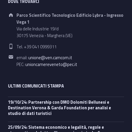
DOVE TROVARCI
Address:
Parco Scientifico Tecnologico Edificio Lybra - Ingresso
Vega 1
Via delle Industrie 19/d
30175 Venezia - Marghera (VE)
Phone number:
Tel. +39 041 0999311
Email address:
email:
unione@ven.camcom.it
PEC:
unioncamereveneto@pec.it
ULTIMI COMUNICATI STAMPA
19/10/24: Partnership con DMO Dolomiti Bellunesi e
Destination Verona & Garda Foundation per analisi e
studio di dati turistici
25/09/24: Sistema economico e legalità, regole e