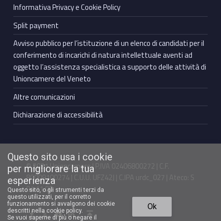
Informativa Privacy e Cookie Policy
Split payment
Avviso pubblico per l’istituzione di un elenco di candidati per il
conferimento di incarichi di natura intellettuale aventi ad
oggetto l’assistenza specialistica a supporto delle attività di
Unioncamere del Veneto
Altre comunicazioni
Dichiarazione di accessibilità
Questo sito usa i cookie
© 2021 Unioncamere | P.IVA 02406800272 | C.F.
per migliorare la tua
80009100274 | C.U.U. UFZ42J | C.IPA urdc_027 | Ateco: S
esperienza
94.11.00
Questo sito, o gli strumenti terzi da
questo utilizzati, per il corretto
Torna in cima ↑
funzionamento si avvalgono dei cookie
Ok
Facebook Unioncamere Veneto
Twitter Unioncamere Veneto
Youtube Unioncamere Veneto
Linkedin Unioncamere Veneto
descritti nella cookie policy.
Se vuoi saperne di più o negare il