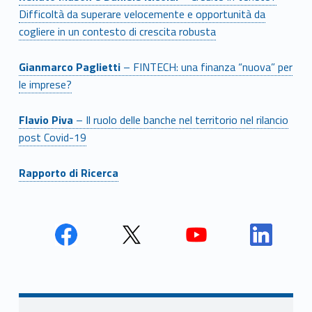
Difficoltà da superare velocemente e opportunità da
cogliere in un contesto di crescita robusta
Gianmarco Paglietti
– FINTECH: una finanza “nuova” per
le imprese?
Flavio Piva
– Il ruolo delle banche nel territorio nel rilancio
post Covid-19
Rapporto di Ricerca
Face
Twit
Yout
Link
book
ter
ube
edin
Unio
Unio
Unio
Unio
Navigazione articoli
nca
nca
nca
nca