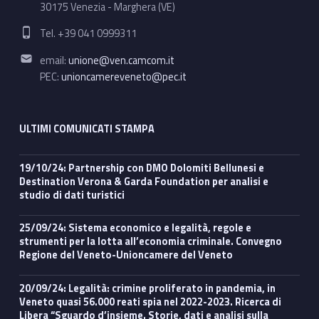
30175 Venezia - Marghera (VE)
Phone number:
Tel. +39 041 0999311
Email address:
email:
unione@ven.camcom.it
PEC:
unioncamereveneto@pec.it
ULTIMI COMUNICATI STAMPA
19/10/24: Partnership con DMO Dolomiti Bellunesi e
Destination Verona & Garda Foundation per analisi e
studio di dati turistici
25/09/24: Sistema economico e legalità, regole e
strumenti per la lotta all’economia criminale. Convegno
Regione del Veneto-Unioncamere del Veneto
20/09/24: Legalità: crimine proliferato in pandemia, in
Veneto quasi 56.000 reati spia nel 2022-2023. Ricerca di
Libera “Sguardo d’insieme. Storie, dati e analisi sulla