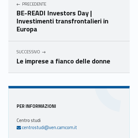
PRECEDENTE
mer
mer
mer
mer
BE-READI Investors Day |
e
e
e
e
Investimenti transfrontalieri in
Ven
Ven
Ven
Ven
Europa
eto
eto
eto
eto
SUCCESSIVO
Le imprese a fianco delle donne
Skip back to main navigation
Sidebar
PER INFORMAZIONI
Centro studi
centrostudi@ven.camcom.it