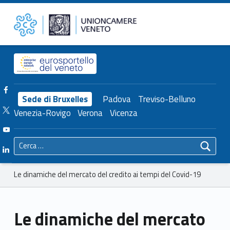
Primary Menu
Unioncamere del Veneto
Le dinamiche del mercato del credito ai tempi del Covid-19 – Unioncamere del Veneto
Header info sidebar
Facebook Unioncamere Veneto
Sede di Bruxelles
Padova
Treviso-Belluno
Twitter Unioncamere Veneto
Venezia-Rovigo
Verona
Vicenza
Youtube Unioncamere Veneto
Ricerca per:
Linkedin Unioncamere Veneto
Breadcrumbs navigation
Le dinamiche del mercato del credito ai tempi del Covid-19
Le dinamiche del mercato