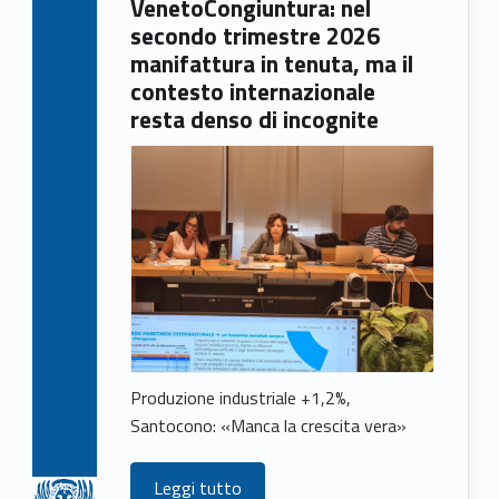
VenetoCongiuntura: nel
e
secondo trimestre 2026
w
manifattura in tenuta, ma il
contesto internazionale
s
resta denso di incognite
Produzione industriale +1,2%,
Santocono: «Manca la crescita vera»
Leggi tutto