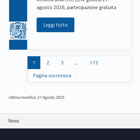
agosto 2026, partecipazione gratuita
Leggi tutto
1
2
3
…
173
Pagina successiva
Ultima modifica: 27 Agosto 2025
Skip back to main navigation
Breadcrumbs navigation
News
Footer sidebar