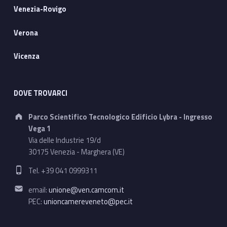
Venezia-Rovigo
Verona
Vicenza
DOVE TROVARCI
Address:
Parco Scientifico Tecnologico Edificio Lybra - Ingresso
Vega 1
Via delle Industrie 19/d
30175 Venezia - Marghera (VE)
Phone number:
Tel. +39 041 0999311
Email address:
email:
unione@ven.camcom.it
PEC:
unioncamereveneto@pec.it